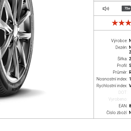
72
dB
Výrobce:
Dezén:
2
Šířka:
Profil:
Průměr:
Nosnostní index:
1
Rychlostní index:
V
DOT:
Vyrobeno:
EAN:
Číslo zboží: