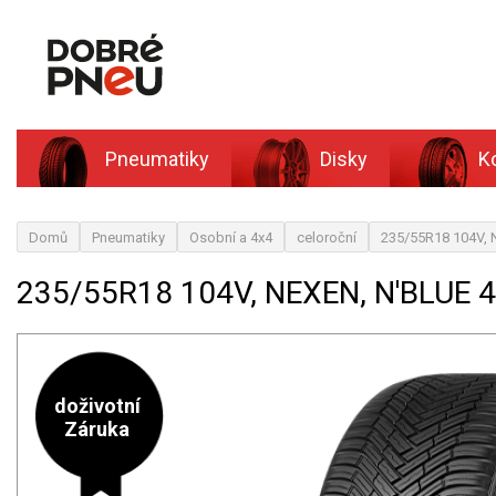
Pneumatiky
Disky
K
Domů
Pneumatiky
Osobní a 4x4
celoroční
235/55R18 104V, 
235/55R18 104V, NEXEN, N'BLUE 
doživotní
Záruka