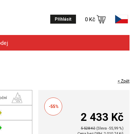
0 Kč
Přihlásit
odej
< Zpět
oční
-55%
2 433 Kč
5 528 Kč
(Sleva -55,99 %)
Cena bez DPH: 2 010,74 Kč