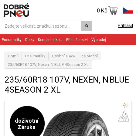
0 Kč
Přihlásit
Pneumatiky
Disky
Kompletní kola
Příslušenství
Výprodej
Domů
Pneumatiky
Osobní a 4x4
celoroční
235/60R18 107V, Nexen, N'BLUE 4Season 2 XL
235/60R18 107V, NEXEN, N'BLUE
4SEASON 2 XL
doživotní
Záruka