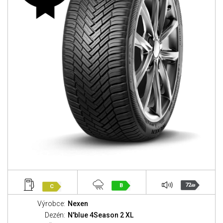
72
B
C
dB
Výrobce:
Nexen
Dezén:
N'blue 4Season 2 XL