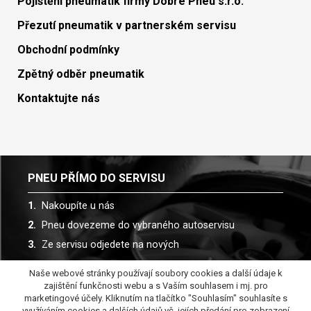
Pojištění pneumatik firmy Dobré Pneu s.r.o.
Přezutí pneumatik v partnerském servisu
Obchodní podmínky
Zpětný odběr pneumatik
Kontaktujte nás
PNEU PŘÍMO DO SERVISU
Nakoupíte u nás
Pneu dovezeme do vybraného autoservisu
Ze servisu odjedete na nových
Naše webové stránky používají soubory cookies a další údaje k
Spolupracujeme s více než 30 autoservisy
zajištění funkčnosti webu a s Vaším souhlasem i mj. pro
marketingové účely. Kliknutím na tlačítko "Souhlasím" souhlasíte s
využíváním cookies a dalších údajů vč. jejích předání pro zobrazení