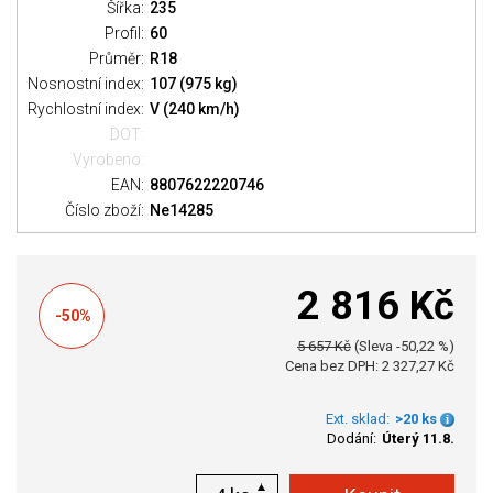
Šířka:
235
Profil:
60
Průměr:
R18
Nosnostní index:
107 (975 kg)
Rychlostní index:
V (240 km/h)
DOT:
Vyrobeno:
EAN:
8807622220746
Číslo zboží:
Ne14285
2 816 Kč
-50%
5 657 Kč
(Sleva -50,22 %)
Cena bez DPH: 2 327,27 Kč
Ext. sklad:
>20 ks
Dodání:
Úterý 11.8.