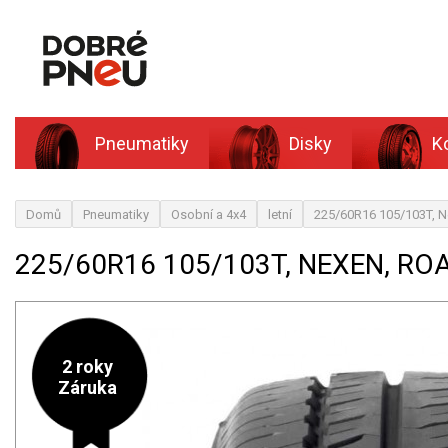
Pneumatiky
Disky
K
Domů
Pneumatiky
Osobní a 4x4
letní
225/60R16 105/103T, 
225/60R16 105/103T, NEXEN, RO
2 roky
Záruka