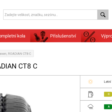
ompletní kola
Příslušenství
Výpr
Nexen, ROADIAN CT8 C
ADIAN CT8 C
Letní
C
A