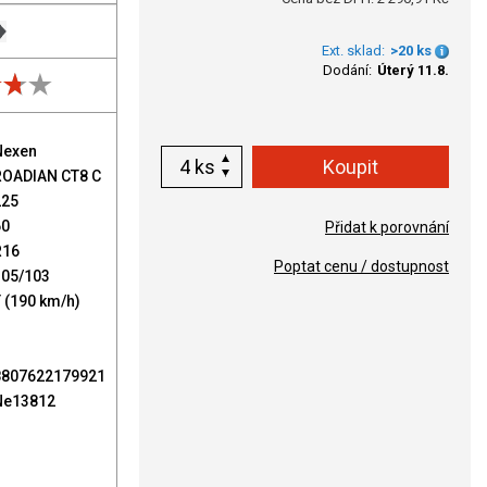
Ext. sklad:
>20 ks
Dodání:
Úterý 11.8.
Nexen
ks
ROADIAN CT8 C
225
60
Přidat k porovnání
R16
Poptat cenu / dostupnost
105/103
 (190 km/h)
8807622179921
Ne13812