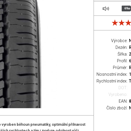
69
dB
Výrobce:
Dezén:
Šířka:
Profil:
Průměr:
Nosnostní index:
Rychlostní index:
T
DOT:
Vyrobeno:
EAN:
Číslo zboží:
vyroben běhoun pneumatiky, optimální přilnavost
ích rychlostech a tím i zvyšuje odolnost vůči