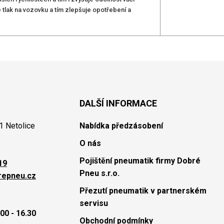
tlak na vozovku a tím zlepšuje opotřebení a
DALŠÍ INFORMACE
1 Netolice
Nabídka předzásobení
O nás
Pojištění pneumatik firmy Dobré
19
Pneu s.r.o.
repneu.cz
Přezutí pneumatik v partnerském
servisu
00 - 16.30
Obchodní podmínky