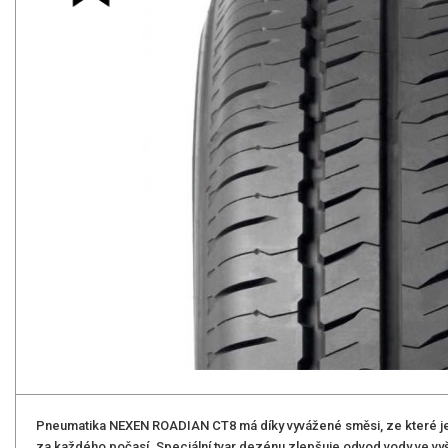
Pneumatika NEXEN ROADIAN CT8 má díky vyvážené směsi, ze které je 
za každého počasí. Speciální tvar dezénu zlepšuje odvod vody ve vyšš