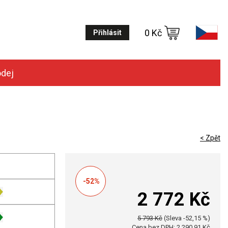
0 Kč
Přihlásit
odej
< Zpět
-52%
2 772 Kč
5 793 Kč
(Sleva -52,15 %)
Cena bez DPH: 2 290,91 Kč