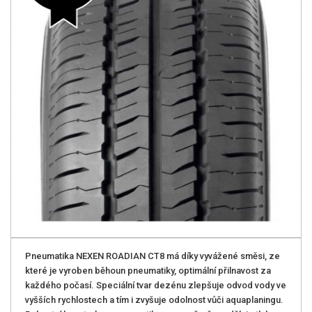
Pneumatika NEXEN ROADIAN CT8 má díky vyvážené směsi, ze
které je vyroben běhoun pneumatiky, optimální přilnavost za
každého počasí. Speciální tvar dezénu zlepšuje odvod vody ve
vyšších rychlostech a tím i zvyšuje odolnost vůči aquaplaningu.