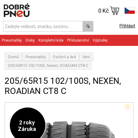
0 Kč
Přihlásit
Pneumatiky
Disky
Kompletní kola
Příslušenství
Výprodej
Domů
Pneumatiky
Osobní a 4x4
letní
205/65R15 102/100S, Nexen, ROADIAN CT8 C
205/65R15 102/100S, NEXEN,
ROADIAN CT8 C
2 roky
Záruka