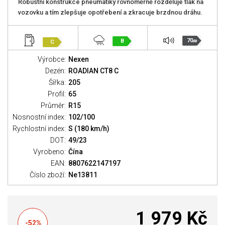
Robustní konstrukce pneumatiky rovnoměrně rozděluje tlak na
vozovku a tím zlepšuje opotřebení a zkracuje brzdnou dráhu.
70
B
C
dB
Výrobce:
Nexen
Dezén:
ROADIAN CT8 C
Šířka:
205
Profil:
65
Průměr:
R15
Nosnostní index:
102/100
Rychlostní index:
S (180 km/h)
DOT:
49/23
Vyrobeno:
Čína
EAN:
8807622147197
Číslo zboží:
Ne13811
1 979 Kč
-52%