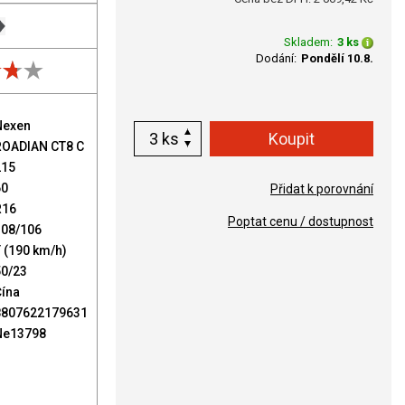
Skladem:
3 ks
Dodání:
Pondělí 10.8.
Nexen
ks
ROADIAN CT8 C
215
60
Přidat k porovnání
R16
Poptat cenu / dostupnost
108/106
 (190 km/h)
50/23
Čína
8807622179631
Ne13798