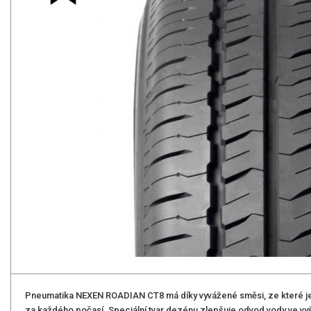
Pneumatika NEXEN ROADIAN CT8 má díky vyvážené směsi, ze které je 
za každého počasí. Speciální tvar dezénu zlepšuje odvod vody ve vyšš