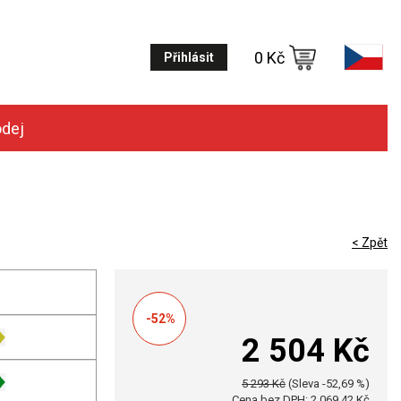
0 Kč
Přihlásit
odej
< Zpět
-52%
2 504 Kč
5 293 Kč
(Sleva -52,69 %)
Cena bez DPH: 2 069,42 Kč