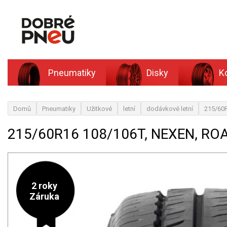
Pneumatiky
Disky
K
Domů
Pneumatiky
Užitkové
letní
dodávkové letní
215/60
215/60R16 108/106T, NEXEN, RO
2 roky
Záruka