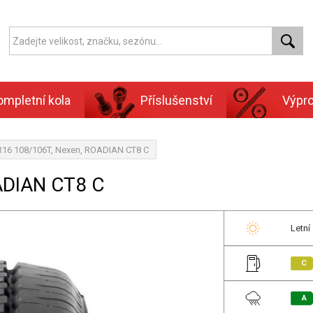
ompletní kola
Příslušenství
Výpr
R16 108/106T, Nexen, ROADIAN CT8 C
ADIAN CT8 C
Letní
C
A