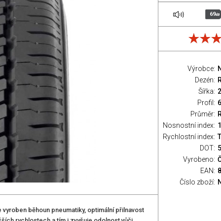
69
dB
Výrobce:
Dezén:
Šířka:
Profil:
Průměr:
Nosnostní index:
Rychlostní index:
T
DOT:
Vyrobeno:
EAN:
Číslo zboží:
vyroben běhoun pneumatiky, optimální přilnavost
ích rychlostech a tím i zvyšuje odolnost vůči