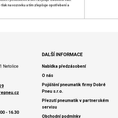
tlak na vozovku a tím zlepšuje opotřebení a
DALŠÍ INFORMACE
1 Netolice
Nabídka předzásobení
O nás
Pojištění pneumatik firmy Dobré
19
Pneu s.r.o.
repneu.cz
Přezutí pneumatik v partnerském
servisu
00 - 16.30
Obchodní podmínky