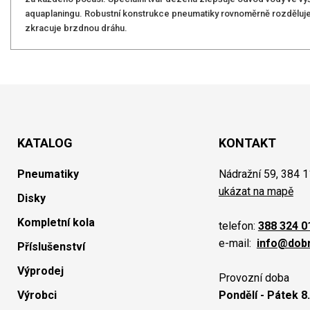
aquaplaningu. Robustní konstrukce pneumatiky rovnoměrně rozděluje 
zkracuje brzdnou dráhu.
KATALOG
KONTAKT
Pneumatiky
Nádražní 59, 384 1
ukázat na mapě
Disky
Kompletní kola
telefon:
388 324 0
e-mail:
info@dob
Příslušenství
Výprodej
Provozní doba
Výrobci
Pondělí - Pátek 8.