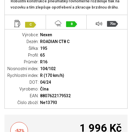
Robustní konstrukce pneumatiky rovnoměrně rozděluje tlak na
vozovku a tím zlepšuje opotřebení a zkracuje brzdnou dráhu.
70
B
C
dB
Výrobce:
Nexen
Dezén:
ROADIAN CT8 C
Šířka:
195
Profil:
65
Průměr:
R16
Nosnostní index:
104/102
Rychlostní index:
R (170 km/h)
DOT:
04/24
Vyrobeno:
Čína
EAN:
8807622179532
Číslo zboží:
Ne13793
1 996 Kč
-52%