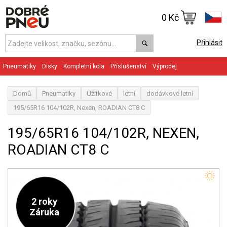
0 Kč
Přihlásit
Pneumatiky
Disky
Kompletní kola
Příslušenství
Výprodej
Domů
Pneumatiky
Užitkové
letní
dodávkové letní
195/65R16 104/102R, Nexen, ROADIAN CT8 C
195/65R16 104/102R, NEXEN,
ROADIAN CT8 C
2 roky
Záruka