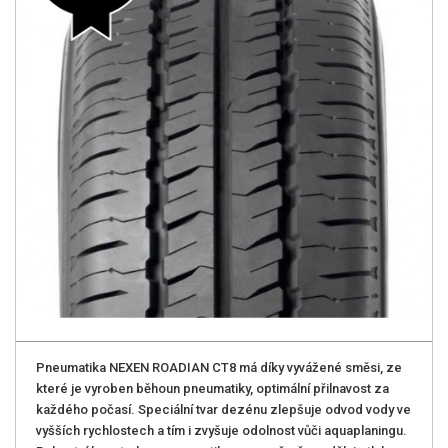
Pneumatika NEXEN ROADIAN CT8 má díky vyvážené směsi, ze
které je vyroben běhoun pneumatiky, optimální přilnavost za
každého počasí. Speciální tvar dezénu zlepšuje odvod vody ve
vyšších rychlostech a tím i zvyšuje odolnost vůči aquaplaningu.