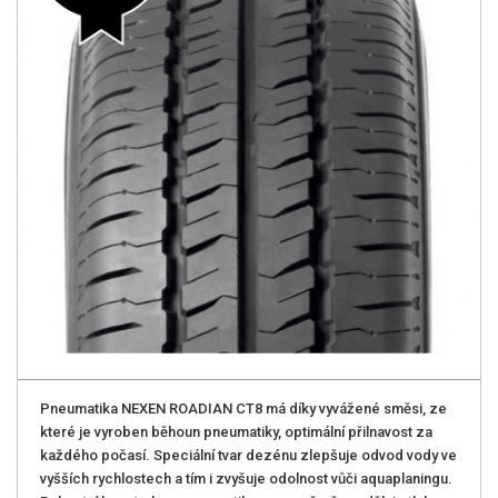
Pneumatika NEXEN ROADIAN CT8 má díky vyvážené směsi, ze
které je vyroben běhoun pneumatiky, optimální přilnavost za
každého počasí. Speciální tvar dezénu zlepšuje odvod vody ve
vyšších rychlostech a tím i zvyšuje odolnost vůči aquaplaningu.