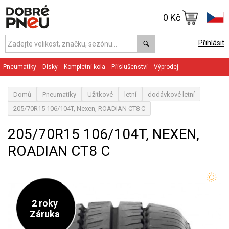
0 Kč
Přihlásit
Pneumatiky
Disky
Kompletní kola
Příslušenství
Výprodej
Domů
Pneumatiky
Užitkové
letní
dodávkové letní
205/70R15 106/104T, Nexen, ROADIAN CT8 C
205/70R15 106/104T, NEXEN,
ROADIAN CT8 C
2 roky
Záruka