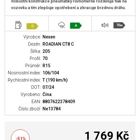
Robustní konstrukce pneumatiky rovnoměrně rozděluje tlak na
vozovku a tím zlepšuje opotřebení a zkracuje brzdnou dráhu.
70
A
C
dB
Výrobce:
Nexen
Dezén:
ROADIAN CT8 C
Šířka:
205
Profil:
70
Průměr:
R15
Nosnostní index:
106/104
Rychlostní index:
T (190 km/h)
DOT:
07/24
Vyrobeno:
Čína
EAN:
8807622378409
Číslo zboží:
Ne13784
1 769 Kč
-51%