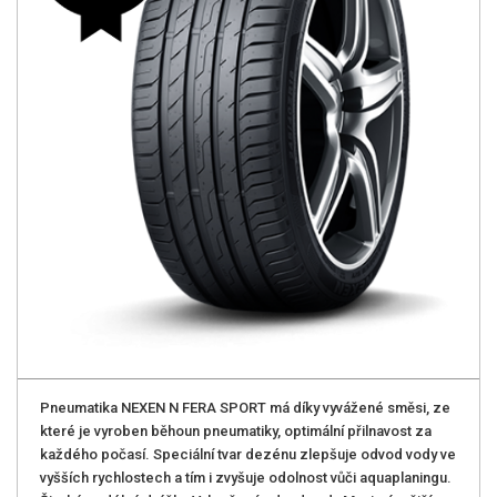
Pneumatika NEXEN N FERA SPORT má díky vyvážené směsi, ze
které je vyroben běhoun pneumatiky, optimální přilnavost za
každého počasí. Speciální tvar dezénu zlepšuje odvod vody ve
vyšších rychlostech a tím i zvyšuje odolnost vůči aquaplaningu.