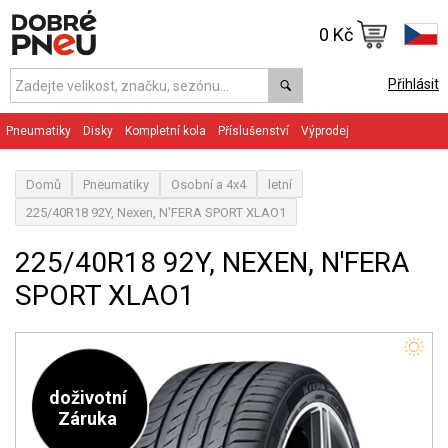
0 Kč
Přihlásit
Pneumatiky
Disky
Kompletní kola
Příslušenství
Výprodej
Domů
Pneumatiky
Osobní a 4x4
letní
225/40R18 92Y, Nexen, N'FERA SPORT XLAO1
225/40R18 92Y, NEXEN, N'FERA
SPORT XLAO1
doživotní
Záruka