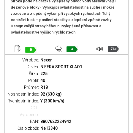
Široká podélná drážka Vylepšený odvod vody Masivní vnější
dezénové bloky - Výnikající ovladatelnost na suché i mokré
vozovce a zlepšený výkon při vysokých rychostech Tuhý
centrální blok – posílení stability a zlepšení zpětné vazby
Design vnější strany běhounu vylepšená přilnavost a
ovladatelnost ve vyšších rychlostech
71
A
B
dB
Výrobce:
Nexen
Dezén:
N'FERA SPORT XLAO1
Šířka:
225
Profil:
40
Průměr:
R18
Nosnostní index:
92 (630 kg)
Rychlostní index:
Y (300 km/h)
DOT:
Vyrobeno:
EAN:
8807622224942
Číslo zboží:
Ne13340