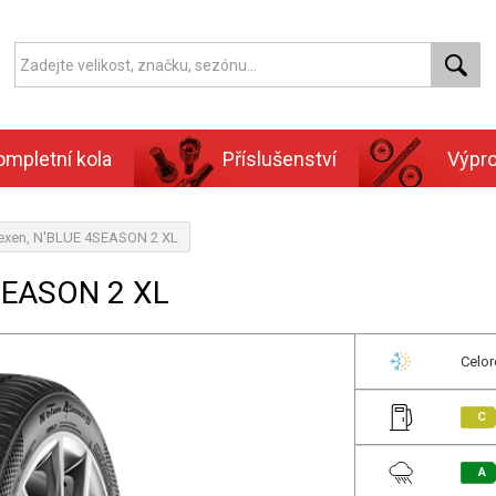
ompletní kola
Příslušenství
Výpr
exen, N'BLUE 4SEASON 2 XL
SEASON 2 XL
Celor
C
A