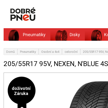
Pneumatiky
Disky
K
Domů
Pneumatiky
Osobní a 4x4
celoroční
205/55R17 95V, N
205/55R17 95V, NEXEN, N'BLUE 4
doživotní
Záruka