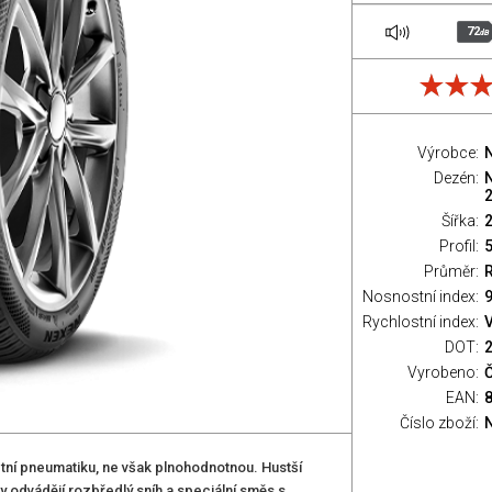
72
dB
Výrobce:
Dezén:
2
Šířka:
Profil:
Průměr:
Nosnostní index:
9
Rychlostní index:
V
DOT:
Vyrobeno:
Č
EAN:
Číslo zboží:
ní pneumatiku, ne však plnohodnotnou. Hustší
y odvádějí rozbředlý sníh a speciální směs s