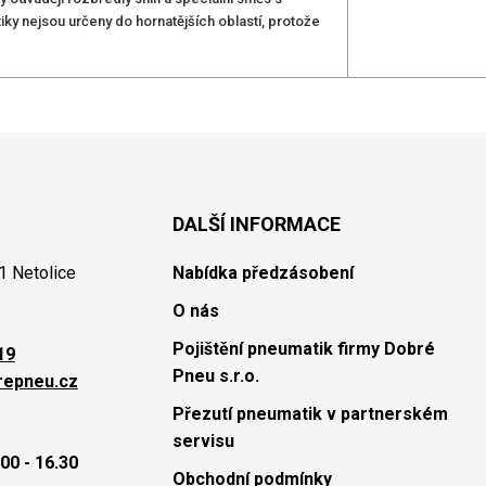
y nejsou určeny do hornatějších oblastí, protože
DALŠÍ INFORMACE
1 Netolice
Nabídka předzásobení
O nás
Pojištění pneumatik firmy Dobré
19
Pneu s.r.o.
repneu.cz
Přezutí pneumatik v partnerském
servisu
00 - 16.30
Obchodní podmínky