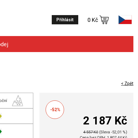
0 Kč
Přihlásit
odej
< Zpět
oční
-52%
2 187 Kč
4 557 Kč
(Sleva -52,01 %)
Cena bez DPH: 1 807,44 Kč