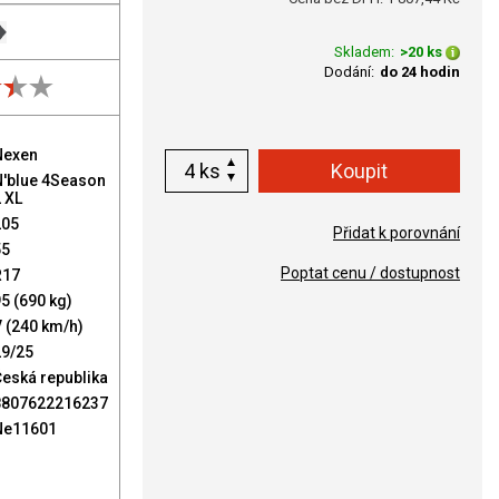
Skladem:
>20 ks
Dodání:
do 24 hodin
Nexen
ks
N'blue 4Season
 XL
205
Přidat k porovnání
55
Poptat cenu / dostupnost
R17
5 (690 kg)
 (240 km/h)
29/25
eská republika
8807622216237
Ne11601