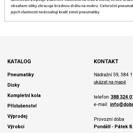
obsahem siliky zkracuje brzdnou dráhu na mokru. Celoroční pneumatik
jejich vlastnosti nedosahují kvalit zimní pneumatiky.
KATALOG
KONTAKT
Pneumatiky
Nádražní 59, 384 1
ukázat na mapě
Disky
Kompletní kola
telefon:
388 324 0
e-mail:
info@dob
Příslušenství
Výprodej
Provozní doba
Výrobci
Pondělí - Pátek 8.