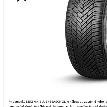
Pneumatika NEXEN N-BLUE 4SEASON XL je náhradou za zimní nebo let
lamelování zlepšuje záběrové vlastnosti na ledu a sněhu, široké drážk