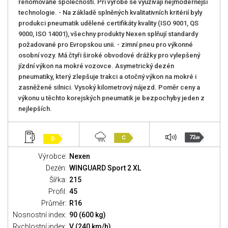
renomované společnosti. Při výrobě se využívají nejmodernější
technologie. - Na základě splněných kvalitativních kritérií byly
produkci pneumatik udělené certifikáty kvality (ISO 9001, QS
9000, ISO 14001), všechny produkty Nexen splňují standardy
požadované pro Evropskou unii. - zimní pneu pro výkonné
osobní vozy. Má čtyři široké obvodové drážky pro vylepšený
jízdní výkon na mokré vozovce. Asymetrický dezén
pneumatiky, který zlepšuje trakci a otočný výkon na mokré i
zasněžené silnici. Vysoký kilometrový nájezd. Poměr ceny a
výkonu u těchto korejských pneumatik je bezpochyby jeden z
nejlepších.
72
C
D
dB
Výrobce:
Nexen
Dezén:
WINGUARD Sport 2 XL
Šířka:
215
Profil:
45
Průměr:
R16
Nosnostní index:
90 (600 kg)
Rychlostní index:
V (240 km/h)