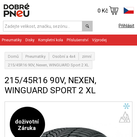
0 Kč
Přihlásit
Pneumatiky
Disky
Kompletní kola
Příslušenství
Výprodej
Domů
Pneumatiky
Osobní a 4x4
zimní
215/45R16 90V, Nexen, WINGUARD Sport 2 XL
215/45R16 90V, NEXEN,
WINGUARD SPORT 2 XL
doživotní
Záruka