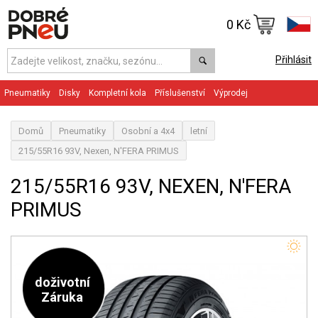
0 Kč
Přihlásit
Pneumatiky
Disky
Kompletní kola
Příslušenství
Výprodej
Domů
Pneumatiky
Osobní a 4x4
letní
215/55R16 93V, Nexen, N'FERA PRIMUS
215/55R16 93V, NEXEN, N'FERA
PRIMUS
doživotní
Záruka