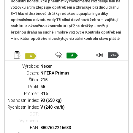
Robustní konstrukce pneumatiky rovnoměrně rozděluje tlak na
vozovku a tím zlepšuje opotřebení a zkracuje brzdnou dráhu.
3+1 hlavní dezénové drážky redukce aquaplaningu díky
optimálnímu odvodu vody Tři silná dezénová žebra – zajišťují
stabilitu a okamžitou kontrolu 3D příčné drážky – snižují
brzdnou dráhu na suché i mokré vozovce Kontrola opotřebení
– indikátor opotřebení poskytuje vizuální kontrolu stavu pláště
71
A
C
dB
Výrobce:
Nexen
Dezén:
N'FERA Primus
Šířka:
215
Profil:
55
Průměr:
R16
Nosnostní index:
93 (650 kg)
Rychlostní index:
V (240 km/h)
DOT:
Vyrobeno:
EAN:
8807622216633