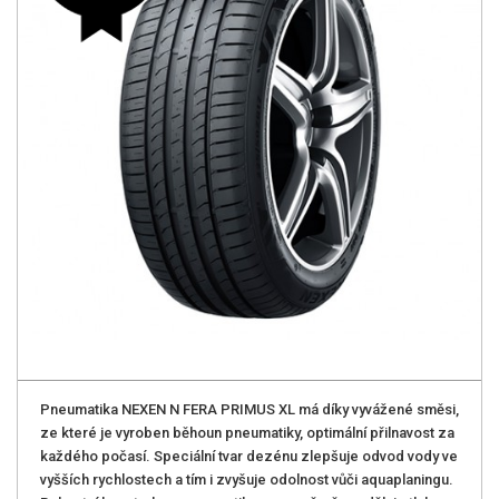
Pneumatika NEXEN N FERA PRIMUS XL má díky vyvážené směsi,
ze které je vyroben běhoun pneumatiky, optimální přilnavost za
každého počasí. Speciální tvar dezénu zlepšuje odvod vody ve
vyšších rychlostech a tím i zvyšuje odolnost vůči aquaplaningu.