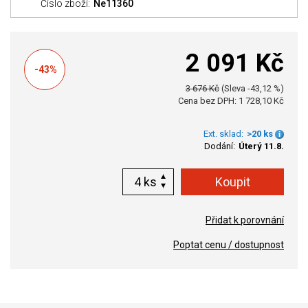
Číslo zboží:
Ne11360
2 091 Kč
-43%
3 676 Kč
(Sleva -43,12 %)
Cena bez DPH: 1 728,10 Kč
Ext. sklad:
>20 ks
Dodání:
Úterý 11.8.
ks
Přidat k porovnání
Poptat cenu / dostupnost