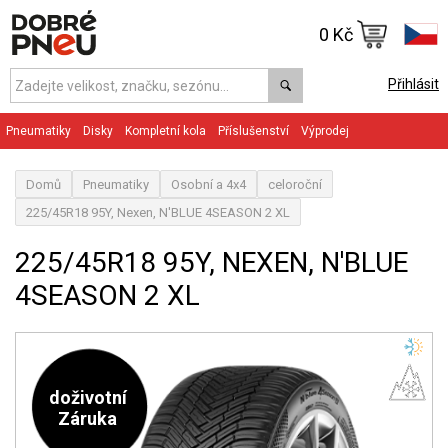
0 Kč
Přihlásit
Pneumatiky
Disky
Kompletní kola
Příslušenství
Výprodej
Domů
Pneumatiky
Osobní a 4x4
celoroční
225/45R18 95Y, Nexen, N'BLUE 4SEASON 2 XL
225/45R18 95Y, NEXEN, N'BLUE
4SEASON 2 XL
doživotní
Záruka