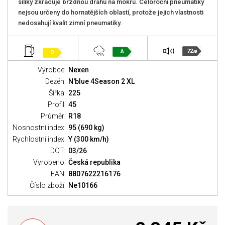
siliky zkracuje brzdnou dráhu na mokru. Celoroční pneumatiky
nejsou určeny do hornatějších oblastí, protože jejich vlastnosti
nedosahují kvalit zimní pneumatiky.
72
A
D
dB
Výrobce:
Nexen
Dezén:
N'blue 4Season 2 XL
Šířka:
225
Profil:
45
Průměr:
R18
Nosnostní index:
95 (690 kg)
Rychlostní index:
Y (300 km/h)
DOT:
03/26
Vyrobeno:
Česká republika
EAN:
8807622216176
Číslo zboží:
Ne10166