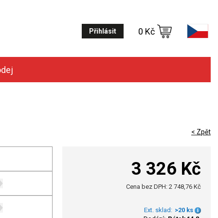
0 Kč
Přihlásit
odej
< Zpět
3 326 Kč
Cena bez DPH: 2 748,76 Kč
Ext. sklad:
>20 ks