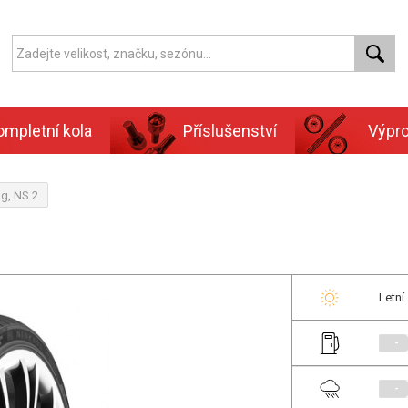
ompletní kola
Příslušenství
Výpr
g, NS 2
Letní
-
-