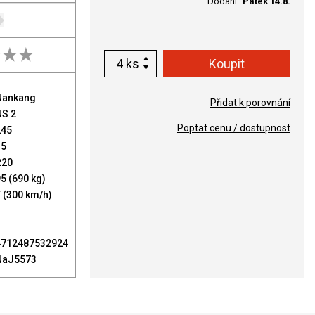
Dodání:
Pátek 14.8.
ks
Nankang
Přidat k porovnání
NS 2
Poptat cenu / dostupnost
245
35
R20
5 (690 kg)
 (300 km/h)
4712487532924
NaJ5573