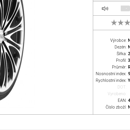
-
Výrobce:
Dezén:
Šířka:
Profil:
Průměr:
Nosnostní index:
9
Rychlostní index:
Y
DOT:
Vyrobeno:
EAN:
Číslo zboží: