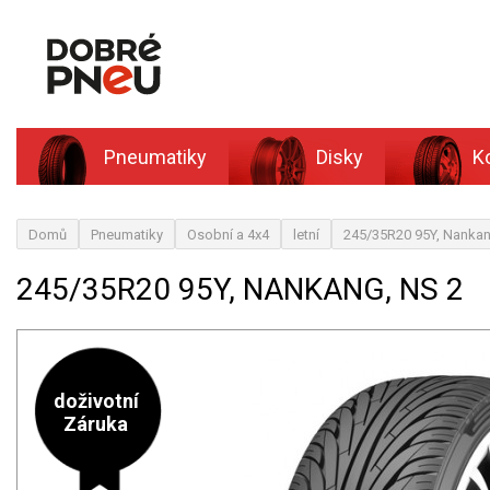
Pneumatiky
Disky
K
Domů
Pneumatiky
Osobní a 4x4
letní
245/35R20 95Y, Nankan
245/35R20 95Y, NANKANG, NS 2
doživotní
Záruka