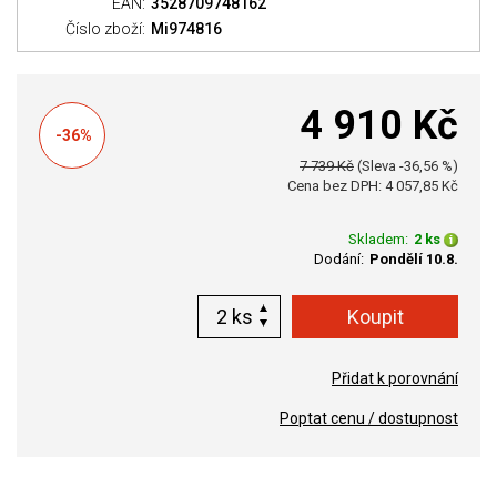
EAN:
3528709748162
Číslo zboží:
Mi974816
4 910 Kč
-36%
7 739 Kč
(Sleva -36,56 %)
Cena bez DPH: 4 057,85 Kč
Skladem:
2 ks
Dodání:
Pondělí 10.8.
ks
Přidat k porovnání
Poptat cenu / dostupnost