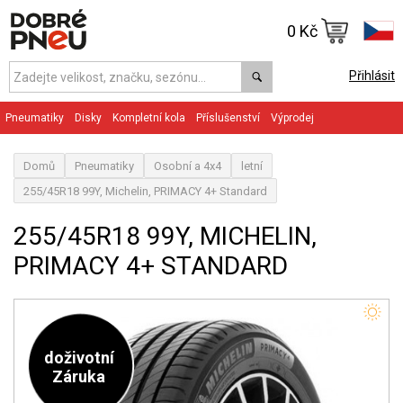
0 Kč
Přihlásit
Pneumatiky
Disky
Kompletní kola
Příslušenství
Výprodej
Domů
Pneumatiky
Osobní a 4x4
letní
255/45R18 99Y, Michelin, PRIMACY 4+ Standard
255/45R18 99Y, MICHELIN,
PRIMACY 4+ STANDARD
doživotní
Záruka