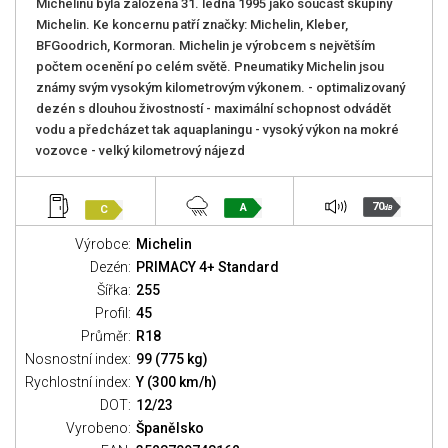
Michelinu byla založena 31. ledna 1995 jako součást skupiny
Michelin. Ke koncernu patří značky: Michelin, Kleber,
BFGoodrich, Kormoran. Michelin je výrobcem s největším
počtem ocenění po celém světě. Pneumatiky Michelin jsou
známy svým vysokým kilometrovým výkonem. - optimalizovaný
dezén s dlouhou živostností - maximální schopnost odvádět
vodu a předcházet tak aquaplaningu - vysoký výkon na mokré
vozovce - velký kilometrový nájezd
70
A
C
dB
Výrobce:
Michelin
Dezén:
PRIMACY 4+ Standard
Šířka:
255
Profil:
45
Průměr:
R18
Nosnostní index:
99 (775 kg)
Rychlostní index:
Y (300 km/h)
DOT:
12/23
Vyrobeno:
Španělsko