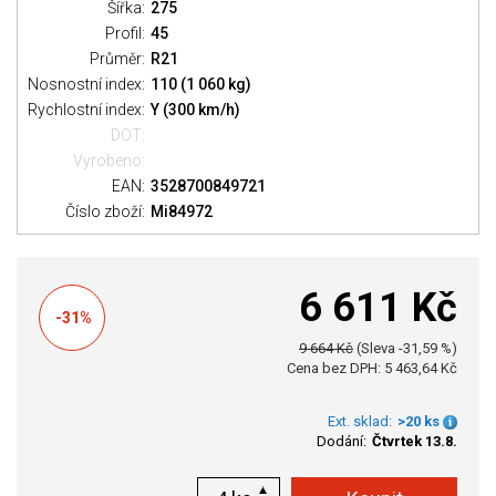
Šířka:
275
Profil:
45
Průměr:
R21
Nosnostní index:
110 (1 060 kg)
Rychlostní index:
Y (300 km/h)
DOT:
Vyrobeno:
EAN:
3528700849721
Číslo zboží:
Mi84972
6 611 Kč
-31%
9 664 Kč
(Sleva -31,59 %)
Cena bez DPH: 5 463,64 Kč
Ext. sklad:
>20 ks
Dodání:
Čtvrtek 13.8.