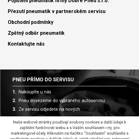
Pojištění pneumatik firmy Dobré Pneu s.r.o.
Přezutí pneumatik v partnerském servisu
Obchodní podmínky
Zpětný odběr pneumatik
Kontaktujte nás
PNEU PŘÍMO DO SERVISU
Nakoupíte u nás
Pneu dovezeme do vybraného autoservisu
Ze servisu odjedete na nových
Naše webové stránky používají soubory cookies a další údaje k
Spolupracujeme s více než 30 autoservisy
zajištění funkčnosti webu a s Vaším souhlasem i mj. pro
marketingové účely. Kliknutím na tlačítko "Souhlasím" souhlasíte s
využíváním cookies a dalších údajů vč. jejích předání pro zobrazení