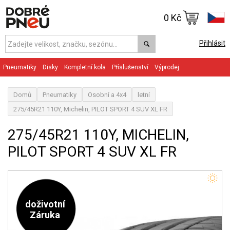
0 Kč
Přihlásit
Pneumatiky
Disky
Kompletní kola
Příslušenství
Výprodej
Domů
Pneumatiky
Osobní a 4x4
letní
275/45R21 110Y, Michelin, PILOT SPORT 4 SUV XL FR
275/45R21 110Y, MICHELIN,
PILOT SPORT 4 SUV XL FR
doživotní
Záruka