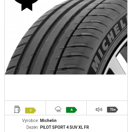
72
A
C
dB
Výrobce:
Michelin
Dezén:
PILOT SPORT 4 SUV XL FR