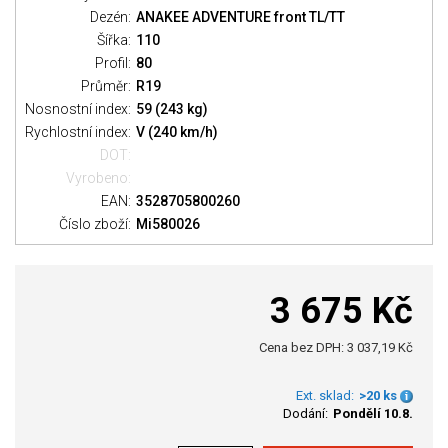
Dezén:
ANAKEE ADVENTURE front TL/TT
Šířka:
110
Profil:
80
Průměr:
R19
Nosnostní index:
59 (243 kg)
Rychlostní index:
V (240 km/h)
DOT:
Vyrobeno:
EAN:
3528705800260
Číslo zboží:
Mi580026
3 675 Kč
Cena bez DPH: 3 037,19 Kč
Ext. sklad:
>20 ks
Dodání:
Pondělí 10.8.