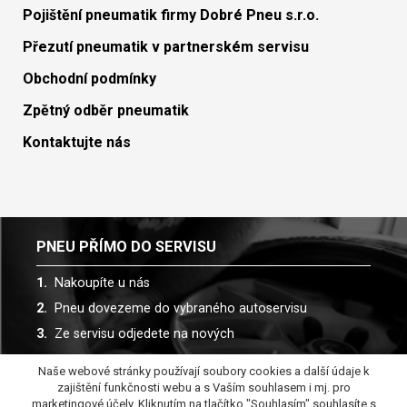
Pojištění pneumatik firmy Dobré Pneu s.r.o.
Přezutí pneumatik v partnerském servisu
Obchodní podmínky
Zpětný odběr pneumatik
Kontaktujte nás
PNEU PŘÍMO DO SERVISU
Nakoupíte u nás
Pneu dovezeme do vybraného autoservisu
Ze servisu odjedete na nových
Naše webové stránky používají soubory cookies a další údaje k
Spolupracujeme s více než 30 autoservisy
zajištění funkčnosti webu a s Vaším souhlasem i mj. pro
marketingové účely. Kliknutím na tlačítko "Souhlasím" souhlasíte s