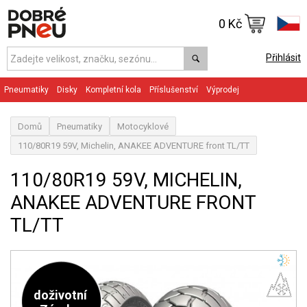
0 Kč
Přihlásit
Pneumatiky
Disky
Kompletní kola
Příslušenství
Výprodej
Domů
Pneumatiky
Motocyklové
110/80R19 59V, Michelin, ANAKEE ADVENTURE front TL/TT
110/80R19 59V, MICHELIN,
ANAKEE ADVENTURE FRONT
TL/TT
doživotní