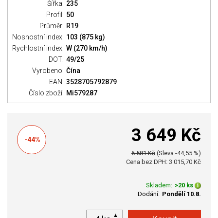
Šířka:
235
Profil:
50
Průměr:
R19
Nosnostní index:
103 (875 kg)
Rychlostní index:
W (270 km/h)
DOT:
49/25
Vyrobeno:
Čína
EAN:
3528705792879
Číslo zboží:
Mi579287
3 649 Kč
-44%
6 581 Kč
(Sleva -44,55 %)
Cena bez DPH: 3 015,70 Kč
Skladem:
>20 ks
Dodání:
Pondělí 10.8.