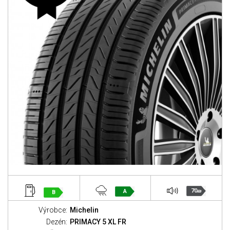
70
A
B
dB
Výrobce:
Michelin
Dezén:
PRIMACY 5 XL FR