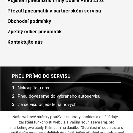
Pojištění pneumatik firmy Dobré Pneu s.r.o.
Přezutí pneumatik v partnerském servisu
Obchodní podmínky
Zpětný odběr pneumatik
Kontaktujte nás
PNEU PŘÍMO DO SERVISU
Nakoupíte u nás
Pneu dovezeme do vybraného autoservisu
Ze servisu odjedete na nových
Naše webové stránky používají soubory cookies a další údaje k
Spolupracujeme s více než 30 autoservisy
zajištění funkčnosti webu a s Vaším souhlasem i mj. pro
marketingové účely. Kliknutím na tlačítko "Souhlasím" souhlasíte s
využíváním cookies a dalších údajů vč. jejích předání pro zobrazení