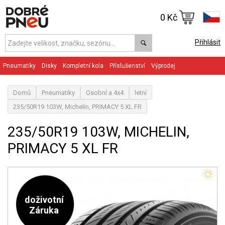
0 Kč
Přihlásit
Pneumatiky
Disky
Kompletní kola
Příslušenství
Výprodej
Domů
Pneumatiky
Osobní a 4x4
letní
235/50R19 103W, Michelin, PRIMACY 5 XL FR
235/50R19 103W, MICHELIN,
PRIMACY 5 XL FR
doživotní
Záruka