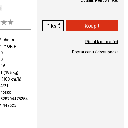
Dodání:
Pondělí 10.8.
ks
ichelin
Přidat k porovnání
CITY GRIP
Poptat cenu / dostupnost
90
80
R16
1 (195 kg)
 (180 km/h)
04/21
Srbsko
3528704475254
Mi447525