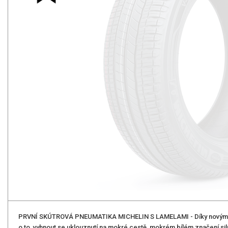
PRVNÍ SKÚTROVÁ PNEUMATIKA MICHELIN S LAMELAMI - Díky novým lam
o to, vyhnout se uklouznutí na mokré cestě, mokrém bílém značení s