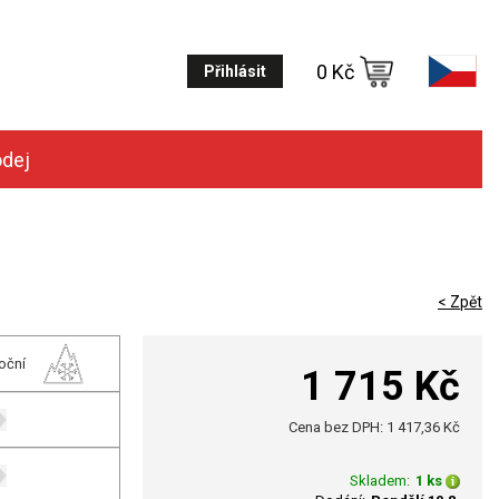
0 Kč
Přihlásit
odej
< Zpět
oční
1 715 Kč
Cena bez DPH: 1 417,36 Kč
Skladem:
1 ks