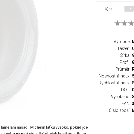
-
Výrobce:
M
Dezén:
Šířka:
Profil:
Průměr:
Nosnostní index:
5
Rychlostní index:
S
DOT:
Vyrobeno:
EAN:
Číslo zboží:
elám nasadil Michelin laťku vysoko, pokud jde
ilnic nebo na mokrých dlažebních kostkách. Pneu