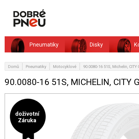
Pneumatiky
Disky
K
Domů
Pneumatiky
Motocyklové
90.0080-16 51S, Michelin, CITY 
90.0080-16 51S, MICHELIN, CITY G
doživotní
Záruka