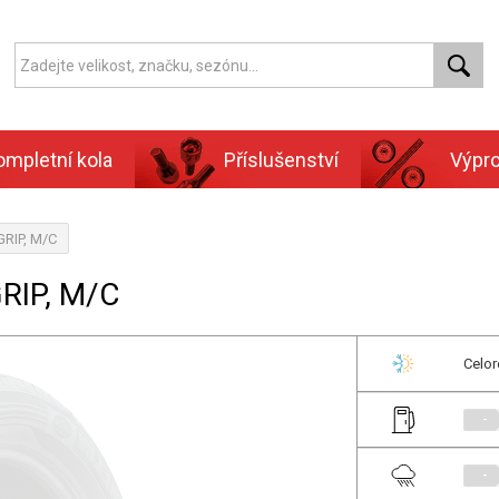
ompletní kola
Příslušenství
Výpr
GRIP, M/C
RIP, M/C
Celor
-
-