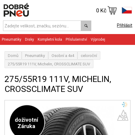
0 Kč
Přihlásit
Pneumatiky
Disky
Kompletní kola
Příslušenství
Výprodej
Domů
Pneumatiky
Osobní a 4x4
celoroční
275/55R19 111V, Michelin, CROSSCLIMATE SUV
275/55R19 111V, MICHELIN,
CROSSCLIMATE SUV
doživotní
Záruka