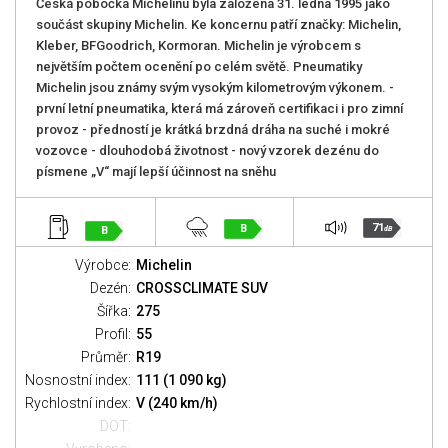
Česká pobočka Michelinu byla založena 31. ledna 1995 jako
součást skupiny Michelin. Ke koncernu patří značky: Michelin,
Kleber, BFGoodrich, Kormoran. Michelin je výrobcem s
největším počtem ocenění po celém světě. Pneumatiky
Michelin jsou známy svým vysokým kilometrovým výkonem. -
první letní pneumatika, která má zároveň certifikaci i pro zimní
provoz - předností je krátká brzdná dráha na suché i mokré
vozovce - dlouhodobá životnost - nový vzorek dezénu do
písmene „V“ mají lepší účinnost na sněhu
71
B
B
dB
Výrobce:
Michelin
Dezén:
CROSSCLIMATE SUV
Šířka:
275
Profil:
55
Průměr:
R19
Nosnostní index:
111 (1 090 kg)
Rychlostní index:
V (240 km/h)
DOT: