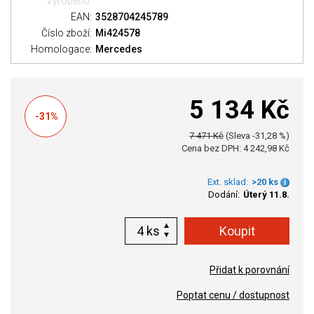
Vyrobeno:
EAN:
3528704245789
Číslo zboží:
Mi424578
Homologace:
Mercedes
5 134 Kč
-31%
7 471 Kč
(Sleva -31,28 %)
Cena bez DPH: 4 242,98 Kč
Ext. sklad:
>20 ks
Dodání:
Úterý 11.8.
ks
Přidat k porovnání
Poptat cenu / dostupnost