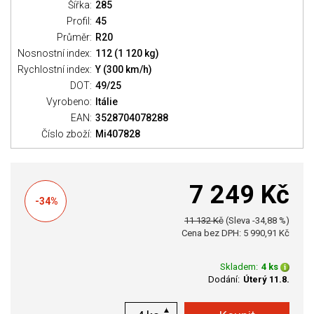
Šířka:
285
Profil:
45
Průměr:
R20
Nosnostní index:
112 (1 120 kg)
Rychlostní index:
Y (300 km/h)
DOT:
49/25
Vyrobeno:
Itálie
EAN:
3528704078288
Číslo zboží:
Mi407828
7 249 Kč
-34%
11 132 Kč
(Sleva -34,88 %)
Cena bez DPH: 5 990,91 Kč
Skladem:
4 ks
Dodání:
Úterý 11.8.