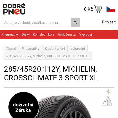
0 Kč
Přihlásit
Pneumatiky
Disky
Kompletní kola
Příslušenství
Výprodej
Domů
Pneumatiky
Osobní a 4x4
celoroční
285/45R20 112Y, Michelin, CROSSCLIMATE 3 SPORT XL
285/45R20 112Y, MICHELIN,
CROSSCLIMATE 3 SPORT XL
doživotní
Záruka