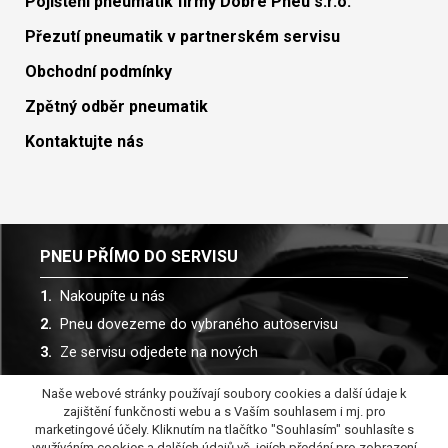
Pojištění pneumatik firmy Dobré Pneu s.r.o.
Přezutí pneumatik v partnerském servisu
Obchodní podmínky
Zpětný odběr pneumatik
Kontaktujte nás
PNEU PŘÍMO DO SERVISU
Nakoupíte u nás
Pneu dovezeme do vybraného autoservisu
Ze servisu odjedete na nových
Naše webové stránky používají soubory cookies a další údaje k
Spolupracujeme s více než 30 autoservisy
zajištění funkčnosti webu a s Vaším souhlasem i mj. pro
marketingové účely. Kliknutím na tlačítko "Souhlasím" souhlasíte s
využíváním cookies a dalších údajů vč. jejích předání pro zobrazení