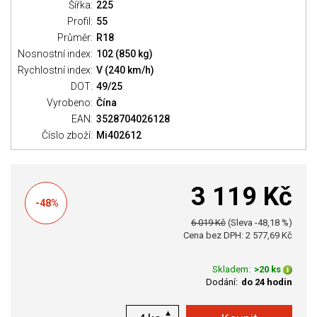
Šířka:
225
Profil:
55
Průměr:
R18
Nosnostní index:
102 (850 kg)
Rychlostní index:
V (240 km/h)
DOT:
49/25
Vyrobeno:
Čína
EAN:
3528704026128
Číslo zboží:
Mi402612
3 119 Kč
-48%
6 019 Kč
(Sleva -48,18 %)
Cena bez DPH: 2 577,69 Kč
Skladem:
>20 ks
Dodání:
do 24 hodin