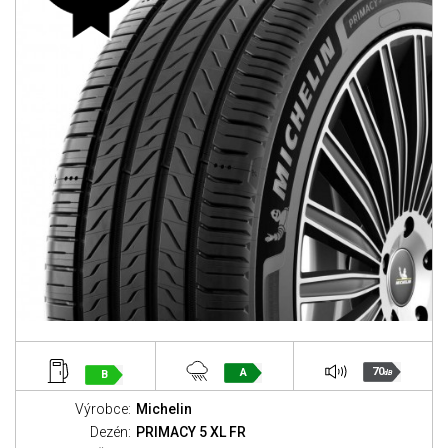
70
A
B
dB
Výrobce:
Michelin
Dezén:
PRIMACY 5 XL FR