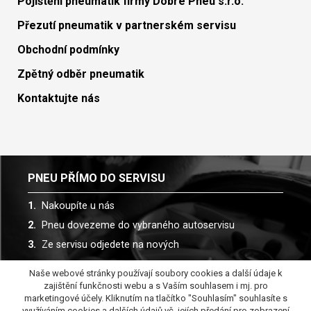
Pojištění pneumatik firmy Dobré Pneu s.r.o.
Přezutí pneumatik v partnerském servisu
Obchodní podmínky
Zpětný odběr pneumatik
Kontaktujte nás
PNEU PŘÍMO DO SERVISU
Nakoupíte u nás
Pneu dovezeme do vybraného autoservisu
Ze servisu odjedete na nových
Naše webové stránky používají soubory cookies a další údaje k
Spolupracujeme s více než 30 autoservisy
zajištění funkčnosti webu a s Vaším souhlasem i mj. pro
marketingové účely. Kliknutím na tlačítko "Souhlasím" souhlasíte s
využíváním cookies a dalších údajů vč. jejích předání pro zobrazení