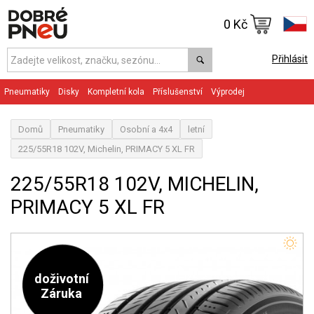
0 Kč
Přihlásit
Pneumatiky
Disky
Kompletní kola
Příslušenství
Výprodej
Domů
Pneumatiky
Osobní a 4x4
letní
225/55R18 102V, Michelin, PRIMACY 5 XL FR
225/55R18 102V, MICHELIN,
PRIMACY 5 XL FR
doživotní
Záruka