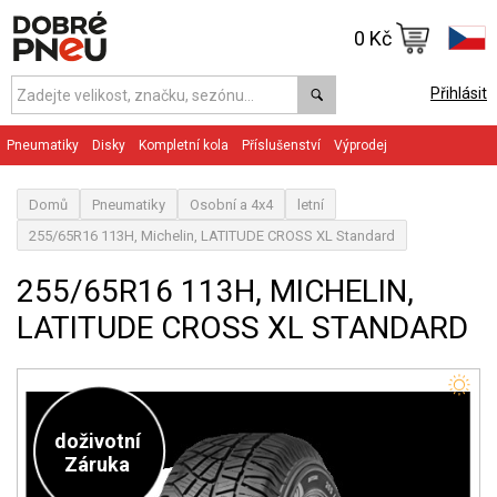
0 Kč
Přihlásit
Pneumatiky
Disky
Kompletní kola
Příslušenství
Výprodej
Domů
Pneumatiky
Osobní a 4x4
letní
255/65R16 113H, Michelin, LATITUDE CROSS XL Standard
255/65R16 113H, MICHELIN,
LATITUDE CROSS XL STANDARD
doživotní
Záruka