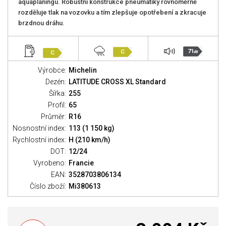
aquaplaningu. Robustní konstrukce pneumatiky rovnoměrně
rozděluje tlak na vozovku a tím zlepšuje opotřebení a zkracuje
brzdnou dráhu.
71
C
C
dB
Výrobce:
Michelin
Dezén:
LATITUDE CROSS XL Standard
Šířka:
255
Profil:
65
Průměr:
R16
Nosnostní index:
113 (1 150 kg)
Rychlostní index:
H (210 km/h)
DOT:
12/24
Vyrobeno:
Francie
EAN:
3528703806134
Číslo zboží:
Mi380613