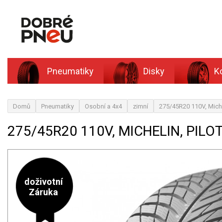
Pneumatiky
Disky
K
Domů
Pneumatiky
Osobní a 4x4
zimní
275/45R20 110V, Mich
275/45R20 110V, MICHELIN, PILO
doživotní
Záruka