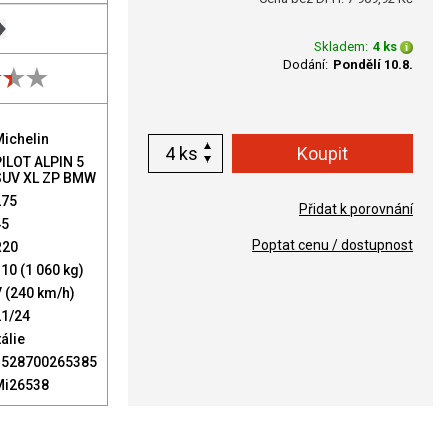
Skladem:
4 ks
Dodání:
Pondělí 10.8.
ichelin
ks
ILOT ALPIN 5
SUV XL ZP BMW
275
Přidat k porovnání
45
Poptat cenu / dostupnost
R20
10 (1 060 kg)
 (240 km/h)
21/24
tálie
3528700265385
Mi26538