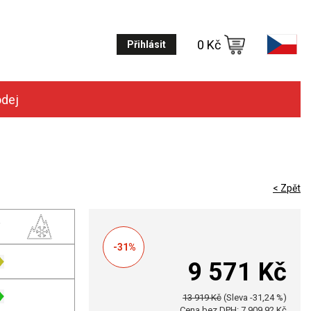
0 Kč
Přihlásit
odej
< Zpět
-31%
9 571 Kč
13 919 Kč
(Sleva -31,24 %)
Cena bez DPH: 7 909,92 Kč