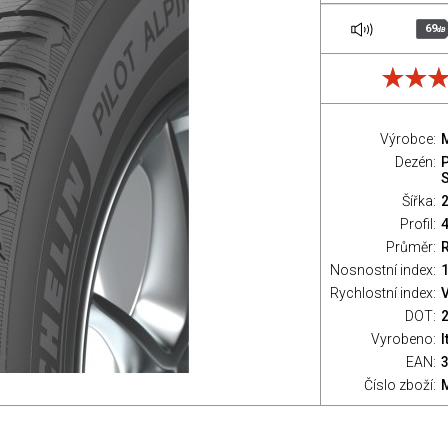
69
dB
Výrobce:
M
Dezén:
P
Šířka:
Profil:
Průměr:
Nosnostní index:
1
Rychlostní index:
V
DOT:
Vyrobeno:
I
EAN:
Číslo zboží: