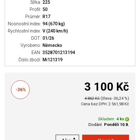
Šířka:
225
Profil:
50
Průměr:
R17
Nosnostní index:
94 (670 kg)
Rychlostní index:
V (240 km/h)
DOT:
01/26
Vyrobeno:
Německo
EAN:
3528701213194
Číslo zboží:
Mi121319
3 100 Kč
-36%
4 862 Kč
(Sleva -36,24 %)
Cena bez DPH: 2 561,98 Kč
Skladem:
4 ks
Dodání:
Pondělí 10.8.