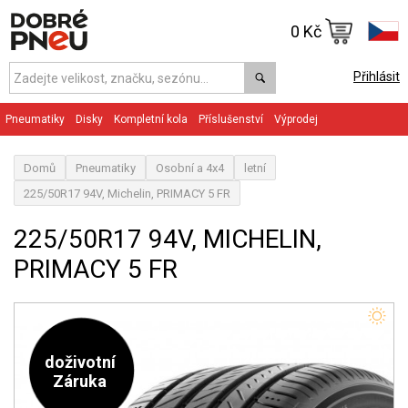
0 Kč
Přihlásit
Pneumatiky
Disky
Kompletní kola
Příslušenství
Výprodej
Domů
Pneumatiky
Osobní a 4x4
letní
225/50R17 94V, Michelin, PRIMACY 5 FR
225/50R17 94V, MICHELIN,
PRIMACY 5 FR
doživotní
Záruka