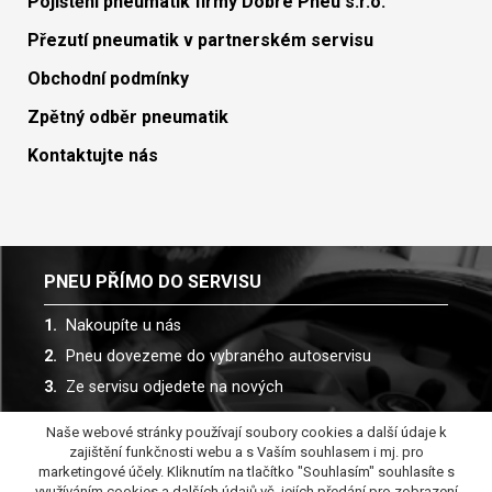
Pojištění pneumatik firmy Dobré Pneu s.r.o.
Přezutí pneumatik v partnerském servisu
Obchodní podmínky
Zpětný odběr pneumatik
Kontaktujte nás
PNEU PŘÍMO DO SERVISU
Nakoupíte u nás
Pneu dovezeme do vybraného autoservisu
Ze servisu odjedete na nových
Naše webové stránky používají soubory cookies a další údaje k
Spolupracujeme s více než 30 autoservisy
zajištění funkčnosti webu a s Vaším souhlasem i mj. pro
marketingové účely. Kliknutím na tlačítko "Souhlasím" souhlasíte s
využíváním cookies a dalších údajů vč. jejích předání pro zobrazení