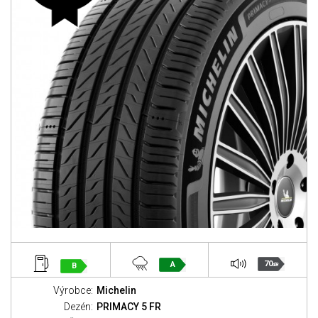
70
A
B
dB
Výrobce:
Michelin
Dezén:
PRIMACY 5 FR