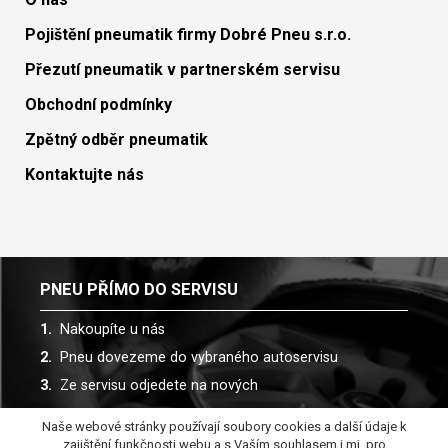
Pojištění pneumatik firmy Dobré Pneu s.r.o.
Přezutí pneumatik v partnerském servisu
Obchodní podmínky
Zpětný odběr pneumatik
Kontaktujte nás
PNEU PŘÍMO DO SERVISU
Nakoupíte u nás
Pneu dovezeme do vybraného autoservisu
Ze servisu odjedete na nových
Naše webové stránky používají soubory cookies a další údaje k
Spolupracujeme s více než 30 autoservisy
zajištění funkčnosti webu a s Vaším souhlasem i mj. pro