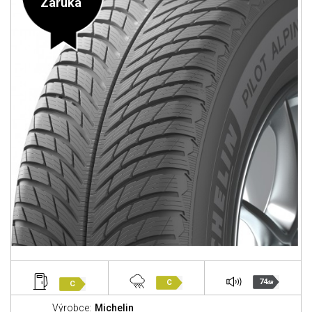
Záruka
74
C
C
dB
Výrobce:
Michelin