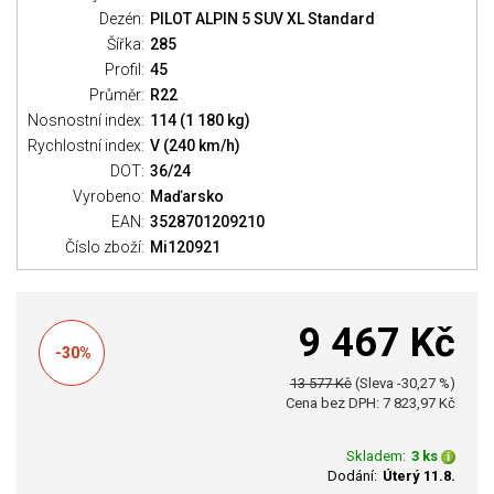
Dezén:
PILOT ALPIN 5 SUV XL Standard
Šířka:
285
Profil:
45
Průměr:
R22
Nosnostní index:
114 (1 180 kg)
Rychlostní index:
V (240 km/h)
DOT:
36/24
Vyrobeno:
Maďarsko
EAN:
3528701209210
Číslo zboží:
Mi120921
9 467 Kč
-30%
13 577 Kč
(Sleva -30,27 %)
Cena bez DPH: 7 823,97 Kč
Skladem:
3 ks
Dodání:
Úterý 11.8.