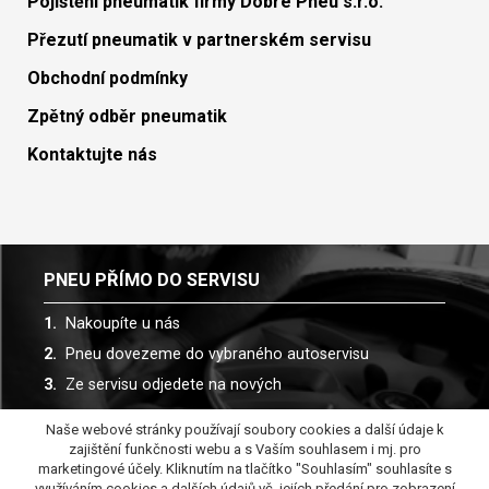
Pojištění pneumatik firmy Dobré Pneu s.r.o.
Přezutí pneumatik v partnerském servisu
Obchodní podmínky
Zpětný odběr pneumatik
Kontaktujte nás
PNEU PŘÍMO DO SERVISU
Nakoupíte u nás
Pneu dovezeme do vybraného autoservisu
Ze servisu odjedete na nových
Naše webové stránky používají soubory cookies a další údaje k
Spolupracujeme s více než 30 autoservisy
zajištění funkčnosti webu a s Vaším souhlasem i mj. pro
marketingové účely. Kliknutím na tlačítko "Souhlasím" souhlasíte s
využíváním cookies a dalších údajů vč. jejích předání pro zobrazení