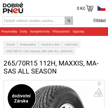
0 Kč
Přihlásit
Pneumatiky
Disky
Kompletní kola
Příslušenství
Výprodej
Domů
Pneumatiky
Osobní a 4x4
celoroční
265/70R15 112H, Maxxis, MA-SAS ALL SEASON
265/70R15 112H, MAXXIS, MA-
SAS ALL SEASON
doživotní
Záruka