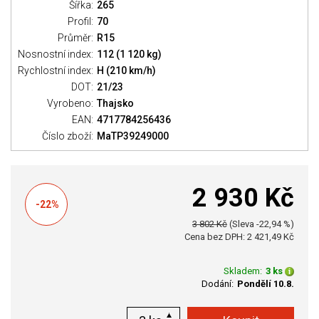
Šířka:
265
Profil:
70
Průměr:
R15
Nosnostní index:
112 (1 120 kg)
Rychlostní index:
H (210 km/h)
DOT:
21/23
Vyrobeno:
Thajsko
EAN:
4717784256436
Číslo zboží:
MaTP39249000
2 930 Kč
-22%
3 802 Kč
(Sleva -22,94 %)
Cena bez DPH: 2 421,49 Kč
Skladem:
3 ks
Dodání:
Pondělí 10.8.