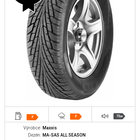
72
F
F
dB
Výrobce:
Maxxis
Dezén:
MA-SAS ALL SEASON