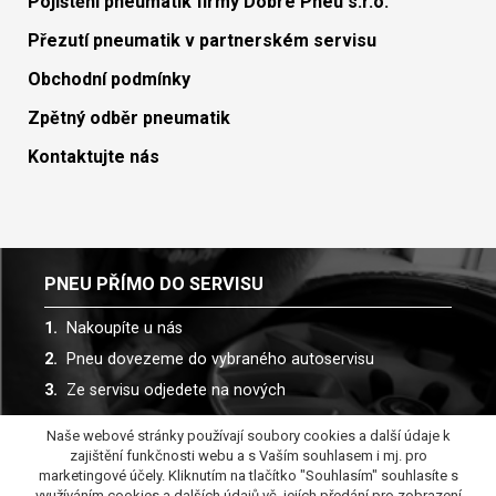
Pojištění pneumatik firmy Dobré Pneu s.r.o.
Přezutí pneumatik v partnerském servisu
Obchodní podmínky
Zpětný odběr pneumatik
Kontaktujte nás
PNEU PŘÍMO DO SERVISU
Nakoupíte u nás
Pneu dovezeme do vybraného autoservisu
Ze servisu odjedete na nových
Naše webové stránky používají soubory cookies a další údaje k
Spolupracujeme s více než 30 autoservisy
zajištění funkčnosti webu a s Vaším souhlasem i mj. pro
marketingové účely. Kliknutím na tlačítko "Souhlasím" souhlasíte s
využíváním cookies a dalších údajů vč. jejích předání pro zobrazení