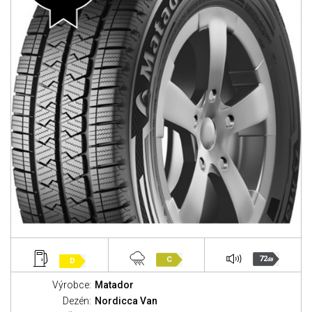
72
C
D
dB
Výrobce:
Matador
Dezén:
Nordicca Van