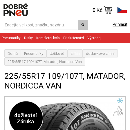
0 Kč
Přihlásit
Pneumatiky
Disky
Kompletní kola
Příslušenství
Výprodej
Domů
Pneumatiky
Užitkové
zimní
dodávkové zimní
225/55R17 109/107T, Matador, Nordicca Van
225/55R17 109/107T, MATADOR,
NORDICCA VAN
doživotní
Záruka