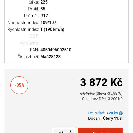
Šířka:
225
Profil:
55
Průměr:
R17
Nosnostní index:
109/107
Rychlostní index:
T (190 km/h)
DOT:
Vyrobeno:
EAN:
4050496002510
Číslo zboží:
Ma428128
3 872 Kč
-35%
6 048 Kč
(Sleva -35,98 %)
Cena bez DPH: 3 200 Kč
Ext. sklad:
>20 ks
Dodání:
Úterý 11.8.