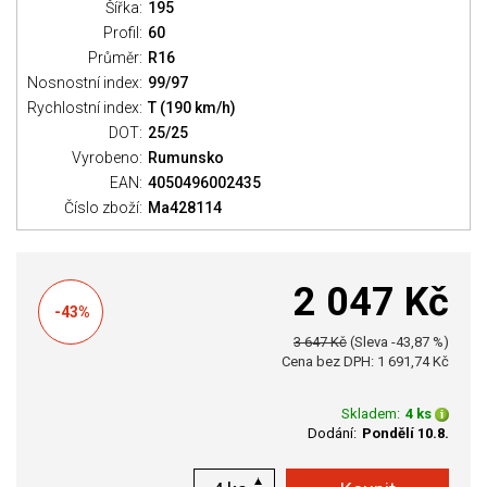
Šířka:
195
Profil:
60
Průměr:
R16
Nosnostní index:
99/97
Rychlostní index:
T (190 km/h)
DOT:
25/25
Vyrobeno:
Rumunsko
EAN:
4050496002435
Číslo zboží:
Ma428114
2 047 Kč
-43%
3 647 Kč
(Sleva -43,87 %)
Cena bez DPH: 1 691,74 Kč
Skladem:
4 ks
Dodání:
Pondělí 10.8.