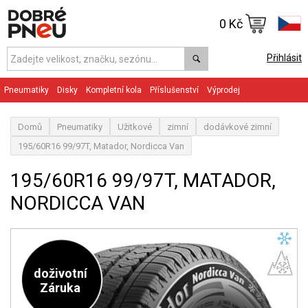
0 Kč
Přihlásit
Pneumatiky
Disky
Kompletní kola
Příslušenství
Výprodej
Domů
Pneumatiky
Užitkové
zimní
dodávkové zimní
195/60R16 99/97T, Matador, Nordicca Van
195/60R16 99/97T, MATADOR,
NORDICCA VAN
doživotní
Záruka