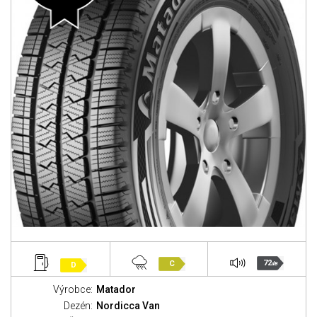
72
C
D
dB
Výrobce:
Matador
Dezén:
Nordicca Van