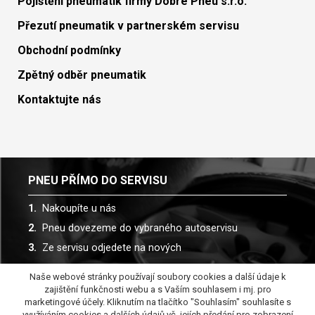
Pojištění pneumatik firmy Dobré Pneu s.r.o.
Přezutí pneumatik v partnerském servisu
Obchodní podmínky
Zpětný odběr pneumatik
Kontaktujte nás
PNEU PŘÍMO DO SERVISU
Nakoupíte u nás
Pneu dovezeme do vybraného autoservisu
Ze servisu odjedete na nových
Naše webové stránky používají soubory cookies a další údaje k
Spolupracujeme s více než 30 autoservisy
zajištění funkčnosti webu a s Vaším souhlasem i mj. pro
marketingové účely. Kliknutím na tlačítko "Souhlasím" souhlasíte s
využíváním cookies a dalších údajů vč. jejích předání pro zobrazení