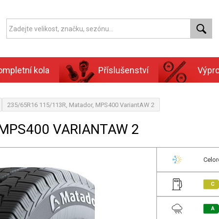
ompletní kola
Příslušenství
Výpr
235/65R16 115/113R, Matador, MPS400 VariantAW 2
 MPS400 VARIANTAW 2
Celor
C
A