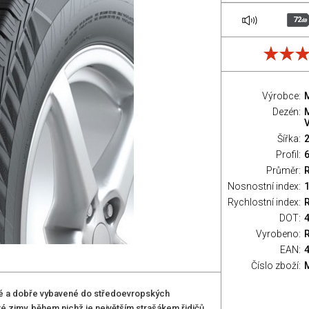
72
dB
Výrobce:
Dezén:
Šířka:
Profil:
Průměr:
Nosnostní index:
Rychlostní index:
R
DOT:
Vyrobeno:
EAN:
Číslo zboží:
é a dobře vybavené do středoevropských
é zimy, během nichž je největším strašákem řidičů