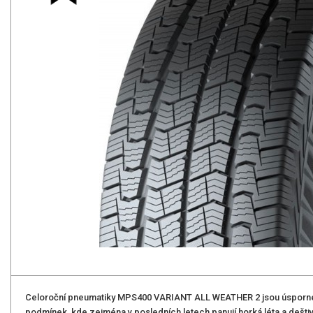
Celoroční pneumatiky MPS400 VARIANT ALL WEATHER 2 jsou úsporn
podmínek, kde zejména v posledních letech panují horká léta a deštiv