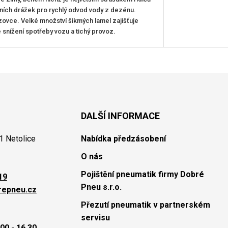
ních drážek pro rychlý odvod vody z dezénu.
ozovce. Velké množství šikmých lamel zajišťuje
é snížení spotřeby vozu a tichý provoz.
DALŠÍ INFORMACE
1 Netolice
Nabídka předzásobení
O nás
Pojištění pneumatik firmy Dobré
19
Pneu s.r.o.
repneu.cz
Přezutí pneumatik v partnerském
servisu
00 - 16.30