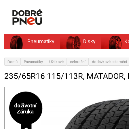
Pneumatiky
Disky
K
Domů
Pneumatiky
Užitkové
celoroční
dodávkové celoroční
235/65R16 115/113R, MATADOR,
doživotní
Záruka