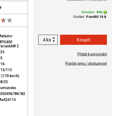
Skladem:
8 ks
Dodání:
Pondělí 10.8.
Matador
ks
MPS400
VariantAW 2
235
Přidat k porovnání
65
Poptat cenu / dostupnost
R16
115/113
 (170 km/h)
48/25
Rumunsko
4050496786182
Ma424115