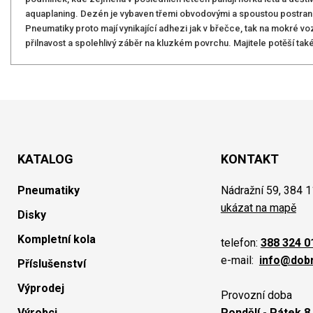
aquaplaning. Dezén je vybaven třemi obvodovými a spoustou postran
Pneumatiky proto mají vynikající adhezi jak v břečce, tak na mokré v
přilnavost a spolehlivý záběr na kluzkém povrchu. Majitele potěší tak
KATALOG
KONTAKT
Pneumatiky
Nádražní 59, 384 1
ukázat na mapě
Disky
Kompletní kola
telefon:
388 324 0
e-mail:
info@dob
Příslušenství
Výprodej
Provozní doba
Výrobci
Pondělí - Pátek 8.