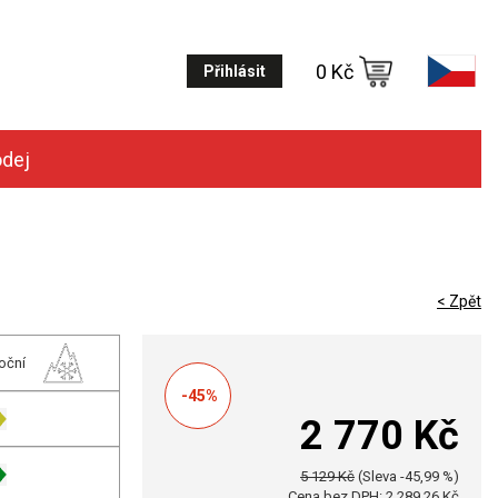
0 Kč
Přihlásit
odej
< Zpět
oční
-45%
2 770 Kč
5 129 Kč
(Sleva -45,99 %)
Cena bez DPH: 2 289,26 Kč