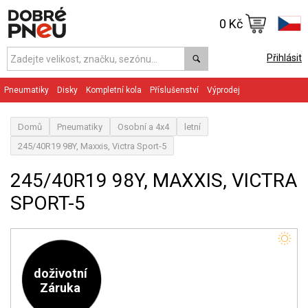
0 Kč
Přihlásit
Pneumatiky
Disky
Kompletní kola
Příslušenství
Výprodej
Domů
Pneumatiky
Osobní a 4x4
letní
245/40R19 98Y, Maxxis, Victra Sport-5
245/40R19 98Y, MAXXIS, VICTRA
SPORT-5
doživotní
Záruka