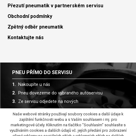
Přezutí pneumatik v partnerském servisu
Obchodní podmínky
Zpětný odběr pneumatik
Kontaktujte nás
PNEU PŘÍMO DO SERVISU
Nakoupíte u nás
Pneu dovezeme do vybraného autoservisu
Ze servisu odjedete na nových
Naše webové stránky používají soubory cookies a další údaje k
Spolupracujeme s více než 30 autoservisy
zajištění funkčnosti webu a s Vaším souhlasem i mj. pro
marketingové účely. Kliknutím na tlačítko "Souhlasím" souhlasíte s
využíváním cookies a dalších údajů vč. jejích předání pro zobrazení
cílené reklamy na sociálních sítích a reklamních sítích na dalších