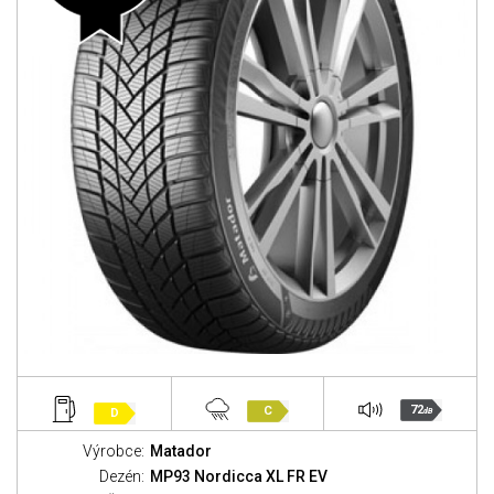
72
C
D
dB
Výrobce:
Matador
Dezén:
MP93 Nordicca XL FR EV