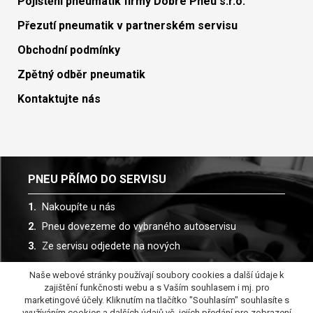
Pojištění pneumatik firmy Dobré Pneu s.r.o.
Přezutí pneumatik v partnerském servisu
Obchodní podmínky
Zpětný odběr pneumatik
Kontaktujte nás
PNEU PŘÍMO DO SERVISU
Nakoupíte u nás
Pneu dovezeme do vybraného autoservisu
Ze servisu odjedete na nových
Naše webové stránky používají soubory cookies a další údaje k
Spolupracujeme s více než 30 autoservisy
zajištění funkčnosti webu a s Vaším souhlasem i mj. pro
marketingové účely. Kliknutím na tlačítko "Souhlasím" souhlasíte s
využíváním cookies a dalších údajů vč. jejích předání pro zobrazení