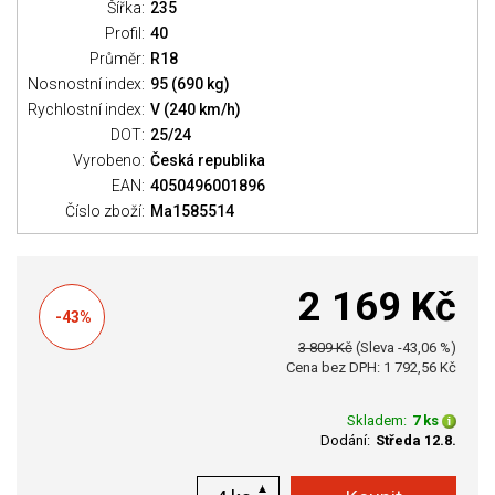
Šířka:
235
Profil:
40
Průměr:
R18
Nosnostní index:
95 (690 kg)
Rychlostní index:
V (240 km/h)
DOT:
25/24
Vyrobeno:
Česká republika
EAN:
4050496001896
Číslo zboží:
Ma1585514
2 169 Kč
-43%
3 809 Kč
(Sleva -43,06 %)
Cena bez DPH: 1 792,56 Kč
Skladem:
7 ks
Dodání:
Středa 12.8.