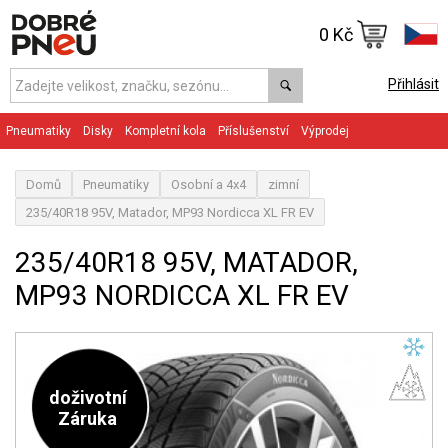
0 Kč
Přihlásit
Pneumatiky
Disky
Kompletní kola
Příslušenství
Výprodej
Domů
Pneumatiky
Osobní a 4x4
zimní
235/40R18 95V, Matador, MP93 Nordicca XL FR EV
235/40R18 95V, MATADOR,
MP93 NORDICCA XL FR EV
doživotní
Záruka