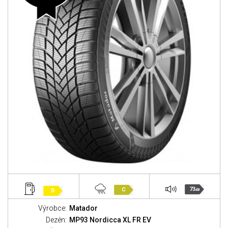
73
C
D
dB
Výrobce:
Matador
Dezén:
MP93 Nordicca XL FR EV