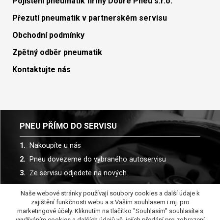
Pojištění pneumatik firmy Dobré Pneu s.r.o.
Přezutí pneumatik v partnerském servisu
Obchodní podmínky
Zpětný odběr pneumatik
Kontaktujte nás
PNEU PŘÍMO DO SERVISU
Nakoupíte u nás
Pneu dovezeme do vybraného autoservisu
Ze servisu odjedete na nových
Naše webové stránky používají soubory cookies a další údaje k
Spolupracujeme s více než 30 autoservisy
zajištění funkčnosti webu a s Vaším souhlasem i mj. pro
marketingové účely. Kliknutím na tlačítko "Souhlasím" souhlasíte s
využíváním cookies a dalších údajů vč. jejích předání pro zobrazení