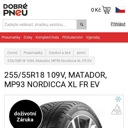
0 Kč
Přihlásit
Pneumatiky
Disky
Kompletní kola
Příslušenství
Výprodej
Domů
Pneumatiky
Osobní a 4x4
zimní
255/55R18 109V, Matador, MP93 Nordicca XL FR EV
255/55R18 109V, MATADOR,
MP93 NORDICCA XL FR EV
doživotní
Záruka