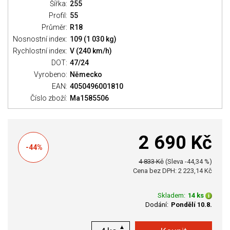
Šířka:
255
Profil:
55
Průměr:
R18
Nosnostní index:
109 (1 030 kg)
Rychlostní index:
V (240 km/h)
DOT:
47/24
Vyrobeno:
Německo
EAN:
4050496001810
Číslo zboží:
Ma1585506
2 690 Kč
-44%
4 833 Kč
(Sleva -44,34 %)
Cena bez DPH: 2 223,14 Kč
Skladem:
14 ks
Dodání:
Pondělí 10.8.