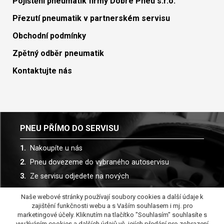
Pojištění pneumatik firmy Dobré Pneu s.r.o.
Přezutí pneumatik v partnerském servisu
Obchodní podmínky
Zpětný odběr pneumatik
Kontaktujte nás
PNEU PŘÍMO DO SERVISU
Nakoupíte u nás
Pneu dovezeme do vybraného autoservisu
Ze servisu odjedete na nových
Naše webové stránky používají soubory cookies a další údaje k
Spolupracujeme s více než 30 autoservisy
zajištění funkčnosti webu a s Vaším souhlasem i mj. pro
marketingové účely. Kliknutím na tlačítko "Souhlasím" souhlasíte s
využíváním cookies a dalších údajů vč. jejích předání pro zobrazení