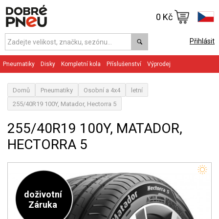
0 Kč
Přihlásit
Pneumatiky
Disky
Kompletní kola
Příslušenství
Výprodej
Domů
Pneumatiky
Osobní a 4x4
letní
255/40R19 100Y, Matador, Hectorra 5
255/40R19 100Y, MATADOR,
HECTORRA 5
doživotní
Záruka