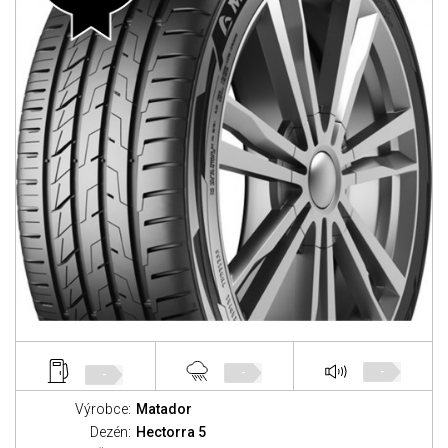
-
-
-
Výrobce:
Matador
Dezén:
Hectorra 5