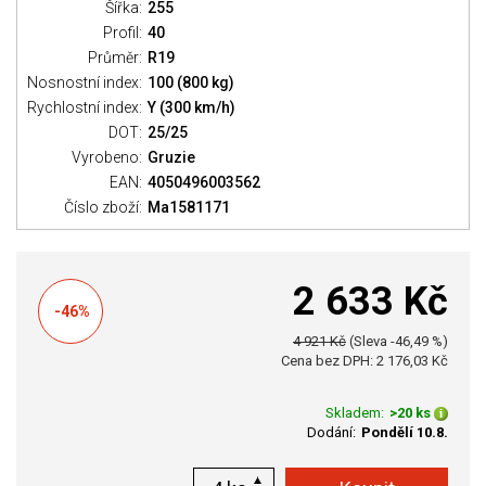
Šířka:
255
Profil:
40
Průměr:
R19
Nosnostní index:
100 (800 kg)
Rychlostní index:
Y (300 km/h)
DOT:
25/25
Vyrobeno:
Gruzie
EAN:
4050496003562
Číslo zboží:
Ma1581171
2 633 Kč
-46%
4 921 Kč
(Sleva -46,49 %)
Cena bez DPH: 2 176,03 Kč
Skladem:
>20 ks
Dodání:
Pondělí 10.8.