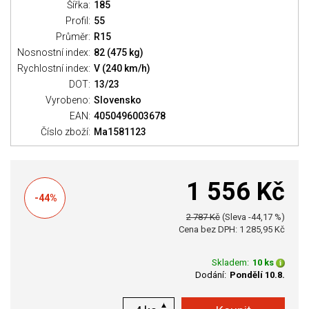
Šířka:
185
Profil:
55
Průměr:
R15
Nosnostní index:
82 (475 kg)
Rychlostní index:
V (240 km/h)
DOT:
13/23
Vyrobeno:
Slovensko
EAN:
4050496003678
Číslo zboží:
Ma1581123
1 556 Kč
-44%
2 787 Kč
(Sleva -44,17 %)
Cena bez DPH: 1 285,95 Kč
Skladem:
10 ks
Dodání:
Pondělí 10.8.