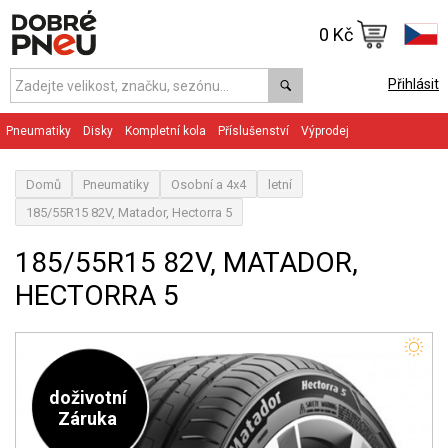
0 Kč
Přihlásit
Pneumatiky
Disky
Kompletní kola
Příslušenství
Výprodej
Domů
Pneumatiky
Osobní a 4x4
letní
185/55R15 82V, Matador, Hectorra 5
185/55R15 82V, MATADOR,
HECTORRA 5
doživotní
Záruka