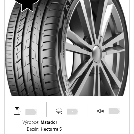
-
-
-
Výrobce:
Matador
Dezén:
Hectorra 5