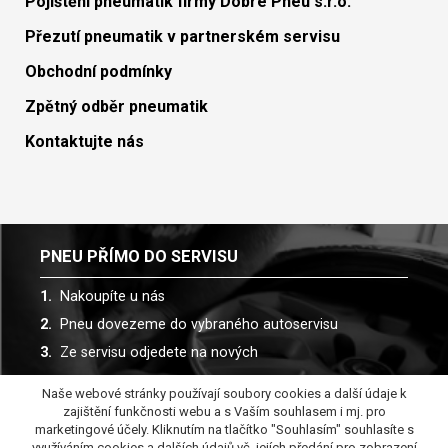
Pojištění pneumatik firmy Dobré Pneu s.r.o.
Přezutí pneumatik v partnerském servisu
Obchodní podmínky
Zpětný odběr pneumatik
Kontaktujte nás
PNEU PŘÍMO DO SERVISU
Nakoupíte u nás
Pneu dovezeme do vybraného autoservisu
Ze servisu odjedete na nových
Naše webové stránky používají soubory cookies a další údaje k
Spolupracujeme s více než 30 autoservisy
zajištění funkčnosti webu a s Vaším souhlasem i mj. pro
marketingové účely. Kliknutím na tlačítko "Souhlasím" souhlasíte s
využíváním cookies a dalších údajů vč. jejích předání pro zobrazení