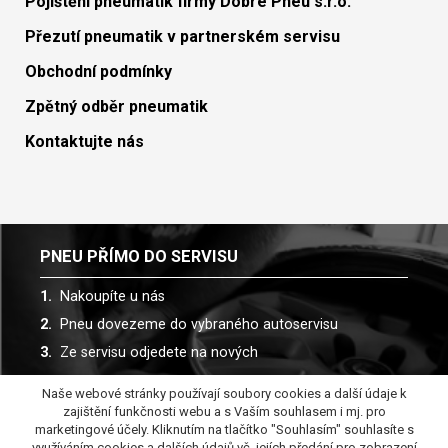
Pojištění pneumatik firmy Dobré Pneu s.r.o.
Přezutí pneumatik v partnerském servisu
Obchodní podmínky
Zpětný odběr pneumatik
Kontaktujte nás
PNEU PŘÍMO DO SERVISU
Nakoupíte u nás
Pneu dovezeme do vybraného autoservisu
Ze servisu odjedete na nových
Naše webové stránky používají soubory cookies a další údaje k
Spolupracujeme s více než 30 autoservisy
zajištění funkčnosti webu a s Vaším souhlasem i mj. pro
marketingové účely. Kliknutím na tlačítko "Souhlasím" souhlasíte s
využíváním cookies a dalších údajů vč. jejích předání pro zobrazení