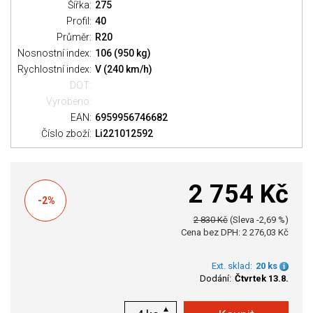
Šířka:
275
Profil:
40
Průměr:
R20
Nosnostní index:
106 (950 kg)
Rychlostní index:
V (240 km/h)
DOT:
Vyrobeno:
EAN:
6959956746682
Číslo zboží:
Li221012592
2 754 Kč
-2%
2 830 Kč
(Sleva -2,69 %)
Cena bez DPH: 2 276,03 Kč
Ext. sklad:
20 ks
Dodání:
Čtvrtek 13.8.