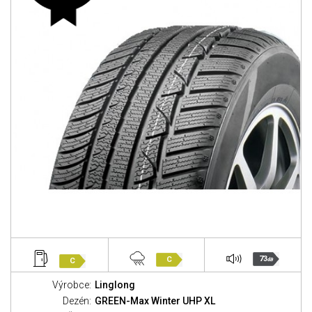
73
C
C
dB
Výrobce:
Linglong
Dezén:
GREEN-Max Winter UHP XL