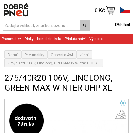
0 Kč
Přihlásit
Pneumatiky
Disky
Kompletní kola
Příslušenství
Výprodej
Domů
Pneumatiky
Osobní a 4x4
zimní
275/40R20 106V, Linglong, GREEN-Max Winter UHP XL
275/40R20 106V, LINGLONG,
GREEN-MAX WINTER UHP XL
doživotní
Záruka