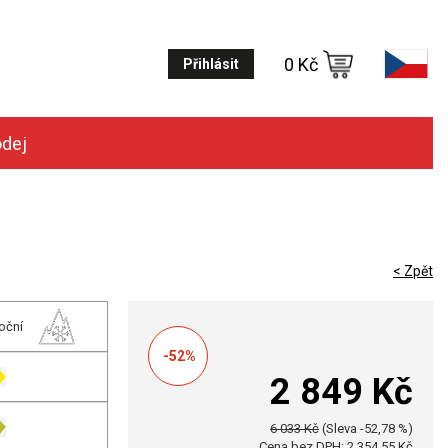
0 Kč
Přihlásit
odej
< Zpět
oční
-52%
2 849 Kč
6 033 Kč
(Sleva -52,78 %)
Cena bez DPH: 2 354,55 Kč