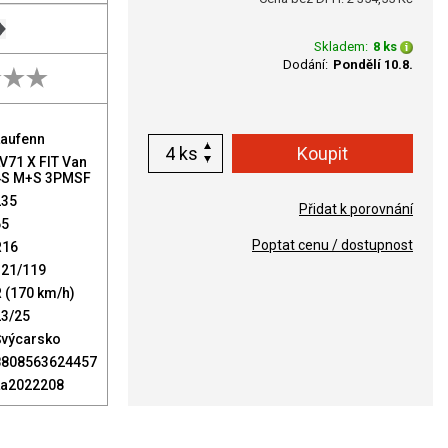
Skladem:
8 ks
Dodání:
Pondělí 10.8.
Laufenn
ks
V71 X FIT Van
4S M+S 3PMSF
235
Přidat k porovnání
65
Poptat cenu / dostupnost
R16
121/119
 (170 km/h)
23/25
Švýcarsko
8808563624457
La2022208