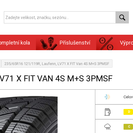
ompletní kola
Příslušenství
Výpr
235/65R16 121/119R, Laufenn, LV71 X FIT Van 4S M+S 3PMSF
LV71 X FIT VAN 4S M+S 3PMSF
Celor
D
C