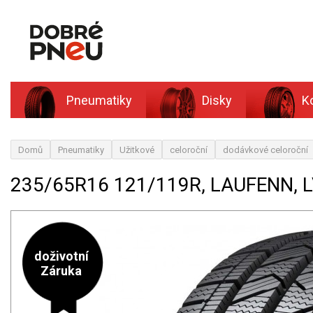
Pneumatiky
Disky
K
Domů
Pneumatiky
Užitkové
celoroční
dodávkové celoroční
235/65R16 121/119R, LAUFENN, 
doživotní
Záruka