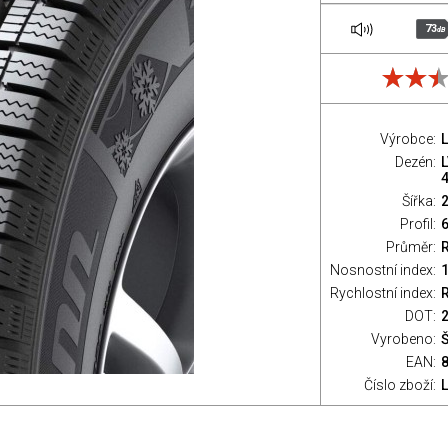
73
dB
Výrobce:
Dezén:
L
Šířka:
Profil:
Průměr:
Nosnostní index:
Rychlostní index:
R
DOT:
Vyrobeno:
EAN:
Číslo zboží: