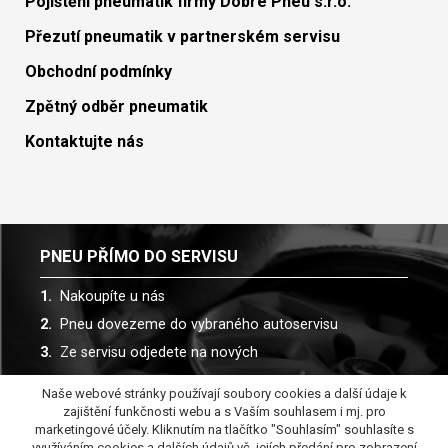
Pojištění pneumatik firmy Dobré Pneu s.r.o.
Přezutí pneumatik v partnerském servisu
Obchodní podmínky
Zpětný odběr pneumatik
Kontaktujte nás
PNEU PŘÍMO DO SERVISU
Nakoupíte u nás
Pneu dovezeme do vybraného autoservisu
Ze servisu odjedete na nových
Naše webové stránky používají soubory cookies a další údaje k
Spolupracujeme s více než 30 autoservisy
zajištění funkčnosti webu a s Vaším souhlasem i mj. pro
marketingové účely. Kliknutím na tlačítko "Souhlasím" souhlasíte s
využíváním cookies a dalších údajů vč. jejích předání pro zobrazení