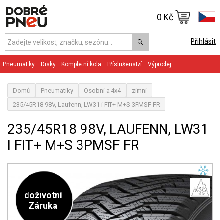
0 Kč
Přihlásit
Pneumatiky
Disky
Kompletní kola
Příslušenství
Výprodej
Domů
Pneumatiky
Osobní a 4x4
zimní
235/45R18 98V, Laufenn, LW31 i FIT+ M+S 3PMSF FR
235/45R18 98V, LAUFENN, LW31
I FIT+ M+S 3PMSF FR
doživotní
Záruka