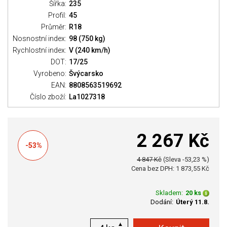
Šířka:
235
Profil:
45
Průměr:
R18
Nosnostní index:
98 (750 kg)
Rychlostní index:
V (240 km/h)
DOT:
17/25
Vyrobeno:
Švýcarsko
EAN:
8808563519692
Číslo zboží:
La1027318
2 267 Kč
-53%
4 847 Kč
(Sleva -53,23 %)
Cena bez DPH: 1 873,55 Kč
Skladem:
20 ks
Dodání:
Úterý 11.8.