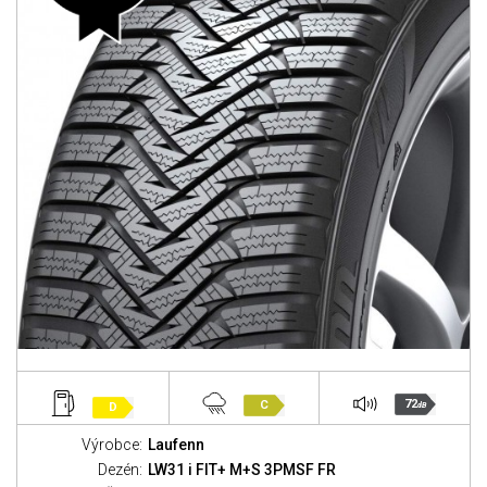
72
C
D
dB
Výrobce:
Laufenn
Dezén:
LW31 i FIT+ M+S 3PMSF FR