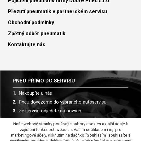
Pojištění pneumatik firmy Dobré Pneu s.r.o.
Přezutí pneumatik v partnerském servisu
Obchodní podmínky
Zpětný odběr pneumatik
Kontaktujte nás
PNEU PŘÍMO DO SERVISU
Nakoupíte u nás
Pneu dovezeme do vybraného autoservisu
Ze servisu odjedete na nových
Naše webové stránky používají soubory cookies a další údaje k
Spolupracujeme s více než 30 autoservisy
zajištění funkčnosti webu a s Vaším souhlasem i mj. pro
marketingové účely. Kliknutím na tlačítko "Souhlasím" souhlasíte s
využíváním cookies a dalších údajů vč. jejích předání pro zobrazení