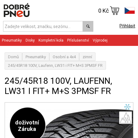
0 Kč
Přihlásit
Pneumatiky
Disky
Kompletní kola
Příslušenství
Výprodej
Domů
Pneumatiky
Osobní a 4x4
zimní
245/45R18 100V, Laufenn, LW31 i FIT+ M+S 3PMSF FR
245/45R18 100V, LAUFENN,
LW31 I FIT+ M+S 3PMSF FR
doživotní
Záruka