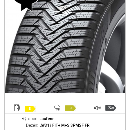
72
C
D
dB
Výrobce:
Laufenn
Dezén:
LW31 i FIT+ M+S 3PMSF FR