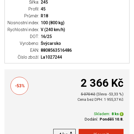
Šířka:
245
Profil:
45
Průměr:
R18
Nosnostní index:
100 (800 kg)
Rychlostní index:
V (240 km/h)
DOT:
16/25
Vyrobeno:
Švýcarsko
EAN:
8808563516486
Číslo zboží:
La1027244
2 366 Kč
-53%
5 070 Kč
(Sleva -53,33 %)
Cena bez DPH: 1 955,37 Kč
Skladem:
8 ks
Dodání:
Pondělí 10.8.