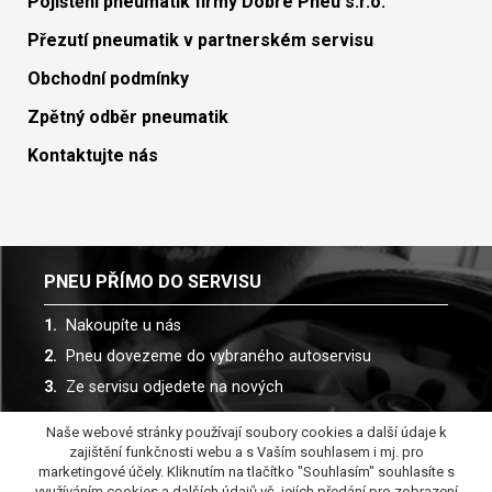
Pojištění pneumatik firmy Dobré Pneu s.r.o.
Přezutí pneumatik v partnerském servisu
Obchodní podmínky
Zpětný odběr pneumatik
Kontaktujte nás
PNEU PŘÍMO DO SERVISU
Nakoupíte u nás
Pneu dovezeme do vybraného autoservisu
Ze servisu odjedete na nových
Naše webové stránky používají soubory cookies a další údaje k
Spolupracujeme s více než 30 autoservisy
zajištění funkčnosti webu a s Vaším souhlasem i mj. pro
marketingové účely. Kliknutím na tlačítko "Souhlasím" souhlasíte s
využíváním cookies a dalších údajů vč. jejích předání pro zobrazení