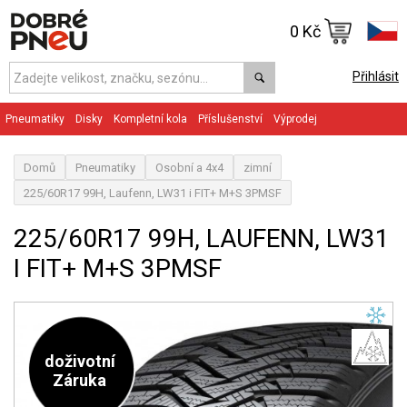
0 Kč
Přihlásit
Pneumatiky
Disky
Kompletní kola
Příslušenství
Výprodej
Domů
Pneumatiky
Osobní a 4x4
zimní
225/60R17 99H, Laufenn, LW31 i FIT+ M+S 3PMSF
225/60R17 99H, LAUFENN, LW31
I FIT+ M+S 3PMSF
doživotní
Záruka