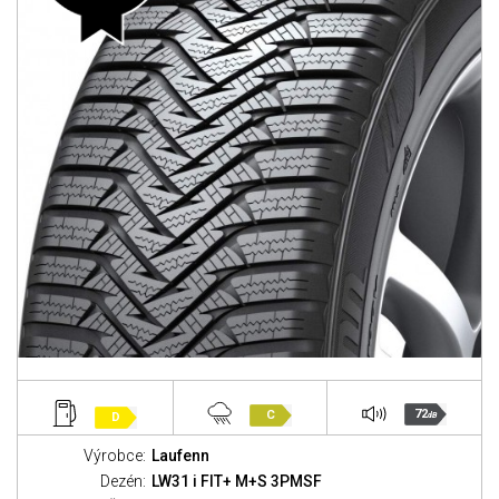
72
C
D
dB
Výrobce:
Laufenn
Dezén:
LW31 i FIT+ M+S 3PMSF