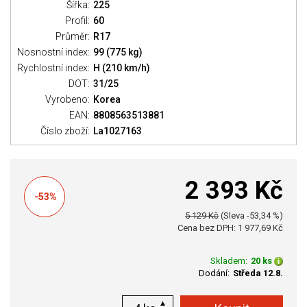
Šířka:
225
Profil:
60
Průměr:
R17
Nosnostní index:
99 (775 kg)
Rychlostní index:
H (210 km/h)
DOT:
31/25
Vyrobeno:
Korea
EAN:
8808563513881
Číslo zboží:
La1027163
2 393 Kč
-53%
5 129 Kč
(Sleva -53,34 %)
Cena bez DPH: 1 977,69 Kč
Skladem:
20 ks
Dodání:
Středa 12.8.