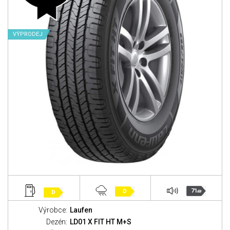
VÝPRODEJ
71
D
D
dB
Výrobce:
Laufen
Dezén:
LD01 X FIT HT M+S