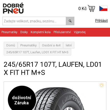
0 Kč
Přihlásit
Pneumatiky
Disky
Kompletní kola
Příslušenství
Výprodej
Domů
Pneumatiky
Osobní a 4x4
letní
245/65R17 107T, Laufen, LD01 X FIT HT M+S
245/65R17 107T, LAUFEN, LD01
X FIT HT M+S
doživotní
Záruka