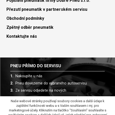
Pojištění pneumatik firmy Dobré Pneu s.r.o.
Přezutí pneumatik v partnerském servisu
Obchodní podmínky
Zpětný odběr pneumatik
Kontaktujte nás
PNEU PŘÍMO DO SERVISU
Nakoupíte u nás
Pneu dovezeme do vybraného autoservisu
Ze servisu odjedete na nových
Naše webové stránky používají soubory cookies a další údaje k
Spolupracujeme s více než 30 autoservisy
zajištění funkčnosti webu a s Vaším souhlasem i mj. pro
marketingové účely. Kliknutím na tlačítko "Souhlasím" souhlasíte s
využíváním cookies a dalších údajů vč. jejích předání pro zobrazení