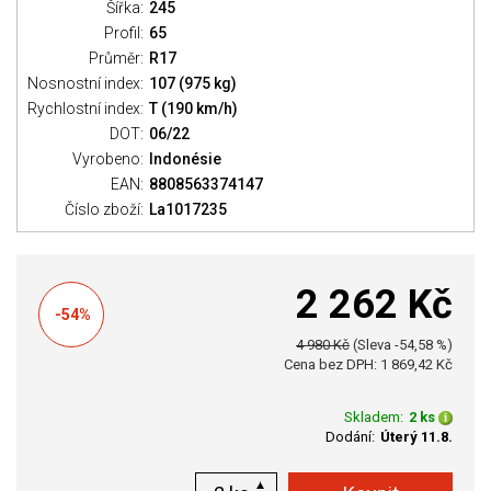
Šířka:
245
Profil:
65
Průměr:
R17
Nosnostní index:
107 (975 kg)
Rychlostní index:
T (190 km/h)
DOT:
06/22
Vyrobeno:
Indonésie
EAN:
8808563374147
Číslo zboží:
La1017235
2 262 Kč
-54%
4 980 Kč
(Sleva -54,58 %)
Cena bez DPH: 1 869,42 Kč
Skladem:
2 ks
Dodání:
Úterý 11.8.