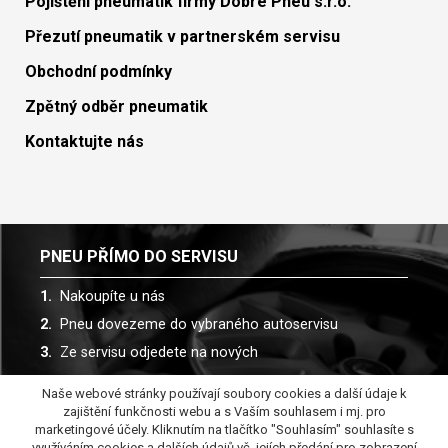
Pojištění pneumatik firmy Dobré Pneu s.r.o.
Přezutí pneumatik v partnerském servisu
Obchodní podmínky
Zpětný odběr pneumatik
Kontaktujte nás
PNEU PŘÍMO DO SERVISU
Nakoupíte u nás
Pneu dovezeme do vybraného autoservisu
Ze servisu odjedete na nových
Naše webové stránky používají soubory cookies a další údaje k
Spolupracujeme s více než 30 autoservisy
zajištění funkčnosti webu a s Vaším souhlasem i mj. pro
marketingové účely. Kliknutím na tlačítko "Souhlasím" souhlasíte s
využíváním cookies a dalších údajů vč. jejích předání pro zobrazení