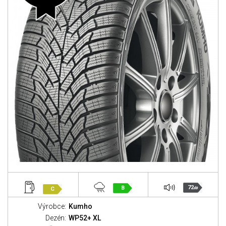
72
B
C
dB
Výrobce:
Kumho
Dezén:
WP52+ XL