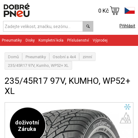
0 Kč
Přihlásit
Pneumatiky
Disky
Kompletní kola
Příslušenství
Výprodej
Domů
Pneumatiky
Osobní a 4x4
zimní
235/45R17 97V, Kumho, WP52+ XL
235/45R17 97V, KUMHO, WP52+
XL
doživotní
Záruka