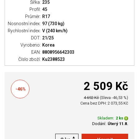
Šířka:
235
Profil:
45
Průměr:
R17
Nosnostní index:
97 (730 kg)
Rychlostní index:
V (240 km/h)
DOT:
21/25
Vyrobeno:
Korea
EAN:
8808956642303
Číslo zboží:
Ku2388523
2 509 Kč
-46%
4 692 Kč
(Sleva -46,53 %)
Cena bez DPH: 2 073,55 Kč
Skladem:
2 ks
Dodání:
Úterý 11.8.