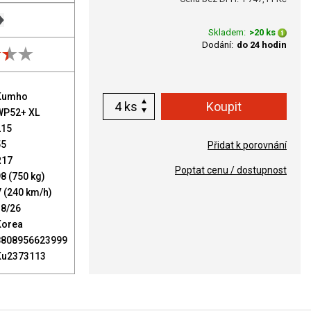
Skladem:
>20 ks
Dodání:
do 24 hodin
Kumho
ks
WP52+ XL
215
55
Přidat k porovnání
R17
Poptat cenu / dostupnost
8 (750 kg)
 (240 km/h)
18/26
Korea
8808956623999
Ku2373113