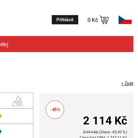
0 Kč
Přihlásit
odej
< Zpět
-45%
2 114 Kč
3 911 Kč
(Sleva -45,95 %)
Cena bez DPH: 1 747,11 Kč