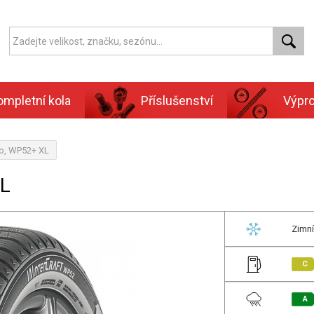
ompletní kola
Příslušenství
Výpr
o, WP52+ XL
XL
Zimní
C
A