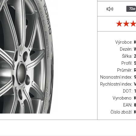
72
dB
Výrobce:
Dezén:
Šířka:
Profil:
Průměr:
Nosnostní index:
9
Rychlostní index:
V
DOT:
Vyrobeno:
EAN:
Číslo zboží: