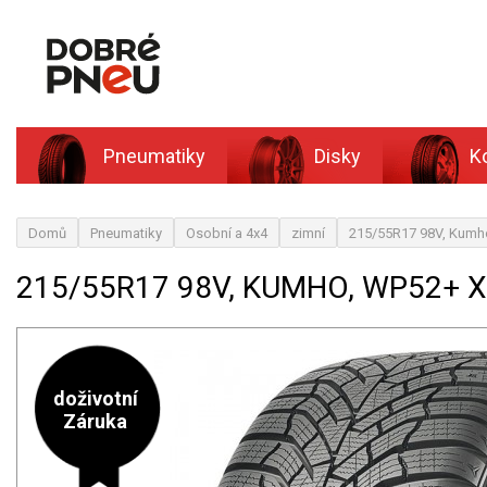
Pneumatiky
Disky
K
Domů
Pneumatiky
Osobní a 4x4
zimní
215/55R17 98V, Kumh
215/55R17 98V, KUMHO, WP52+ 
doživotní
Záruka