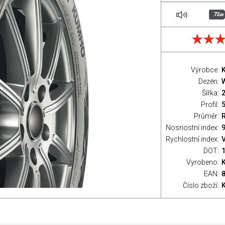
72
dB
Výrobce:
Dezén:
Šířka:
Profil:
Průměr:
Nosnostní index:
9
Rychlostní index:
V
DOT:
Vyrobeno:
EAN:
Číslo zboží: