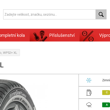
ompletní kola
Příslušenství
Výpr
o, WP52+ XL
XL
Zimní
C
A