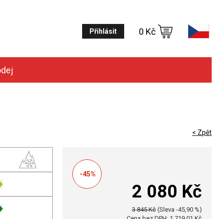
0 Kč
Přihlásit
odej
< Zpět
-45%
2 080 Kč
3 845 Kč
(Sleva -45,90 %)
Cena bez DPH: 1 719,01 Kč