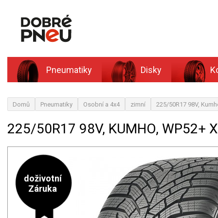
Pneumatiky
Disky
K
Domů
Pneumatiky
Osobní a 4x4
zimní
225/50R17 98V, Kumh
225/50R17 98V, KUMHO, WP52+ 
doživotní
Záruka