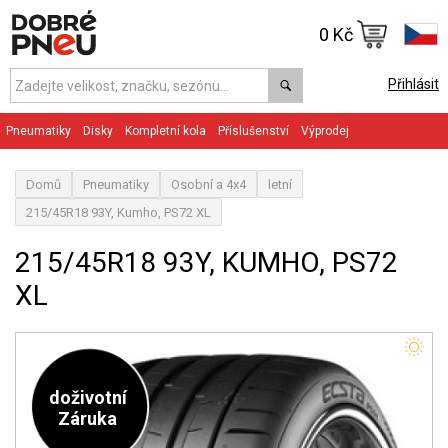
0 Kč
Přihlásit
Pneumatiky
Disky
Kompletní kola
Příslušenství
Výprodej
Domů
Pneumatiky
Osobní a 4x4
letní
215/45R18 93Y, Kumho, PS72 XL
215/45R18 93Y, KUMHO, PS72
XL
doživotní
Záruka