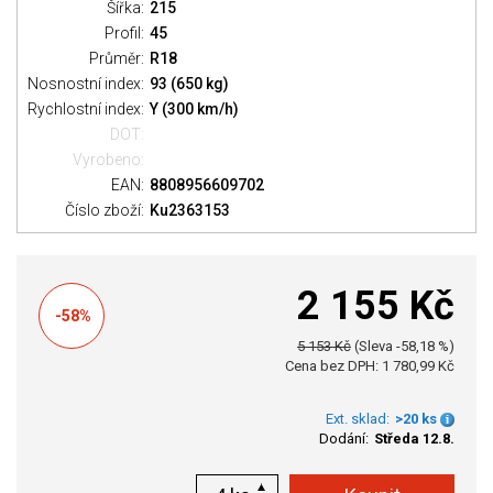
Šířka:
215
Profil:
45
Průměr:
R18
Nosnostní index:
93 (650 kg)
Rychlostní index:
Y (300 km/h)
DOT:
Vyrobeno:
EAN:
8808956609702
Číslo zboží:
Ku2363153
2 155 Kč
-58%
5 153 Kč
(Sleva -58,18 %)
Cena bez DPH: 1 780,99 Kč
Ext. sklad:
>20 ks
Dodání:
Středa 12.8.