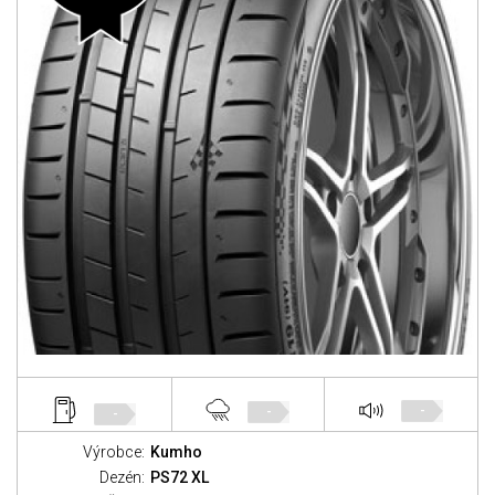
-
-
-
Výrobce:
Kumho
Dezén:
PS72 XL