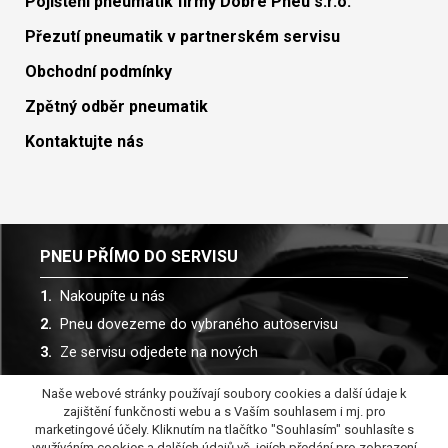
Pojištění pneumatik firmy Dobré Pneu s.r.o.
Přezutí pneumatik v partnerském servisu
Obchodní podmínky
Zpětný odběr pneumatik
Kontaktujte nás
PNEU PŘÍMO DO SERVISU
Nakoupíte u nás
Pneu dovezeme do vybraného autoservisu
Ze servisu odjedete na nových
Naše webové stránky používají soubory cookies a další údaje k
Spolupracujeme s více než 30 autoservisy
zajištění funkčnosti webu a s Vaším souhlasem i mj. pro
marketingové účely. Kliknutím na tlačítko "Souhlasím" souhlasíte s
využíváním cookies a dalších údajů vč. jejích předání pro zobrazení