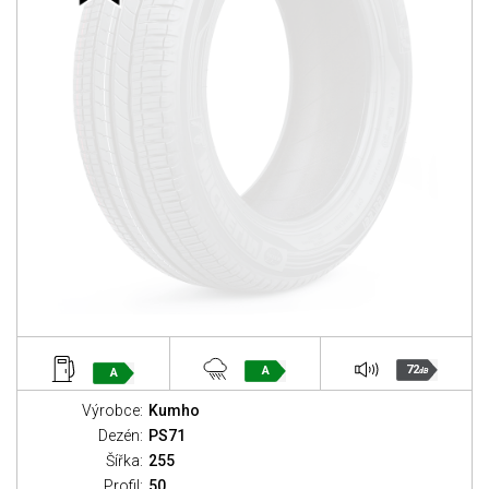
72
A
A
dB
Výrobce:
Kumho
Dezén:
PS71
Šířka:
255
Profil:
50