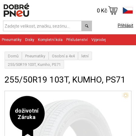
0 Kč
Přihlásit
Pneumatiky
Disky
Kompletní kola
Příslušenství
Výprodej
Domů
Pneumatiky
Osobní a 4x4
letní
255/50R19 103T, Kumho, PS71
255/50R19 103T, KUMHO, PS71
doživotní
Záruka