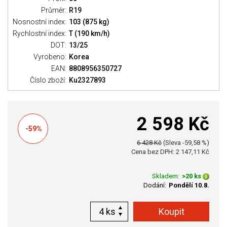
Průměr:
R19
Nosnostní index:
103 (875 kg)
Rychlostní index:
T (190 km/h)
DOT:
13/25
Vyrobeno:
Korea
EAN:
8808956350727
Číslo zboží:
Ku2327893
2 598 Kč
-59%
6 428 Kč
(Sleva -59,58 %)
Cena bez DPH: 2 147,11 Kč
Skladem:
>20 ks
Dodání:
Pondělí 10.8.
ks