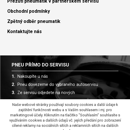
Přezutí pneumatik v partnerském servisu
Obchodní podmínky
Zpětný odběr pneumatik
Kontaktujte nás
PNEU PŘÍMO DO SERVISU
Nakoupíte u nás
Pneu dovezeme do vybraného autoservisu
Ze servisu odjedete na nových
Naše webové stránky používají soubory cookies a další údaje k
Spolupracujeme s více než 30 autoservisy
zajištění funkčnosti webu a s Vaším souhlasem i mj. pro
marketingové účely. Kliknutím na tlačítko "Souhlasím" souhlasíte s
využíváním cookies a dalších údajů vč. jejích předání pro zobrazení
cílené reklamy na sociálních sítích a reklamních sítích na dalších