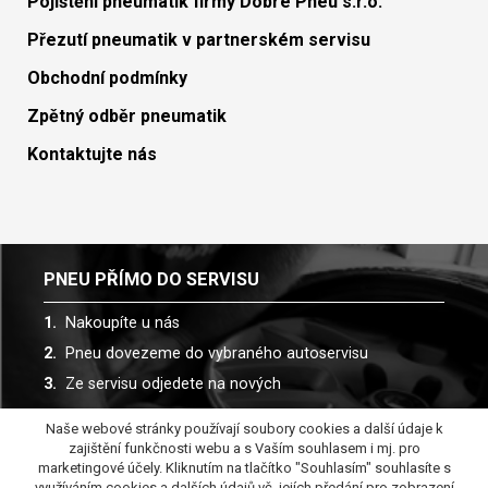
Pojištění pneumatik firmy Dobré Pneu s.r.o.
Přezutí pneumatik v partnerském servisu
Obchodní podmínky
Zpětný odběr pneumatik
Kontaktujte nás
PNEU PŘÍMO DO SERVISU
Nakoupíte u nás
Pneu dovezeme do vybraného autoservisu
Ze servisu odjedete na nových
Naše webové stránky používají soubory cookies a další údaje k
Spolupracujeme s více než 30 autoservisy
zajištění funkčnosti webu a s Vaším souhlasem i mj. pro
marketingové účely. Kliknutím na tlačítko "Souhlasím" souhlasíte s
využíváním cookies a dalších údajů vč. jejích předání pro zobrazení