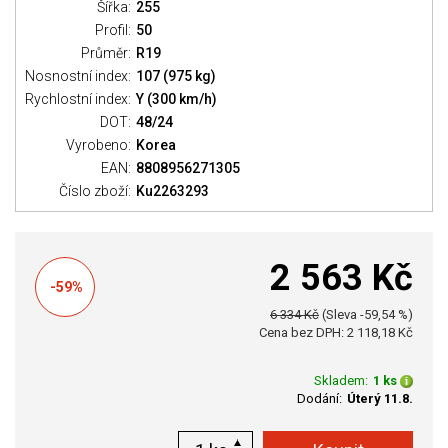
Šířka:
255
Profil:
50
Průměr:
R19
Nosnostní index:
107 (975 kg)
Rychlostní index:
Y (300 km/h)
DOT:
48/24
Vyrobeno:
Korea
EAN:
8808956271305
Číslo zboží:
Ku2263293
2 563 Kč
-59%
6 334 Kč
(Sleva -59,54 %)
Cena bez DPH: 2 118,18 Kč
Skladem:
1 ks
Dodání:
Úterý 11.8.