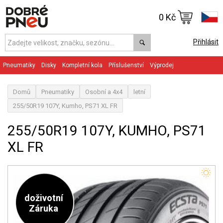
0 Kč
Přihlásit
Pneumatiky
Disky
Kompletní kola
Příslušenství
Výprodej
Domů
Pneumatiky
Osobní a 4x4
letní
255/50R19 107Y, Kumho, PS71 XL FR
255/50R19 107Y, KUMHO, PS71
XL FR
doživotní
Záruka