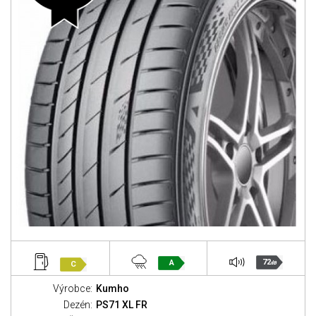
72
A
C
dB
Výrobce:
Kumho
Dezén:
PS71 XL FR