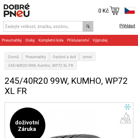
0 Kč
Přihlásit
Pneumatiky
Disky
Kompletní kola
Příslušenství
Výprodej
Domů
Pneumatiky
Osobní a 4x4
zimní
245/40R20 99W, Kumho, WP72 XL FR
245/40R20 99W, KUMHO, WP72
XL FR
doživotní
Záruka