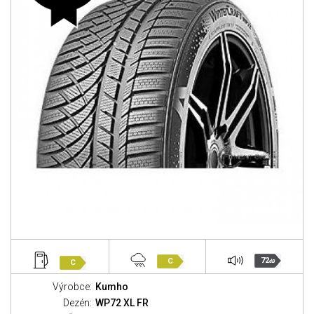
72
C
C
dB
Výrobce:
Kumho
Dezén:
WP72 XL FR