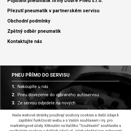
Pojištění pneumatik firmy Dobré Pneu s.r.o.
Přezutí pneumatik v partnerském servisu
Obchodní podmínky
Zpětný odběr pneumatik
Kontaktujte nás
PNEU PŘÍMO DO SERVISU
Nakoupíte u nás
Pneu dovezeme do vybraného autoservisu
Ze servisu odjedete na nových
Naše webové stránky používají soubory cookies a další údaje k
Spolupracujeme s více než 30 autoservisy
zajištění funkčnosti webu a s Vaším souhlasem i mj. pro
marketingové účely. Kliknutím na tlačítko "Souhlasím" souhlasíte s
využíváním cookies a dalších údajů vč. jejích předání pro zobrazení