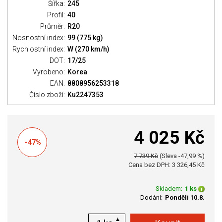
Šířka:
245
Profil:
40
Průměr:
R20
Nosnostní index:
99 (775 kg)
Rychlostní index:
W (270 km/h)
DOT:
17/25
Vyrobeno:
Korea
EAN:
8808956253318
Číslo zboží:
Ku2247353
4 025 Kč
-47%
7 739 Kč
(Sleva -47,99 %)
Cena bez DPH: 3 326,45 Kč
Skladem:
1 ks
Dodání:
Pondělí 10.8.