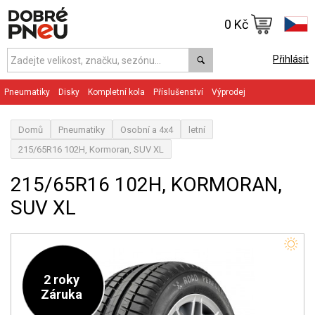
0 Kč
Přihlásit
Pneumatiky
Disky
Kompletní kola
Příslušenství
Výprodej
Domů
Pneumatiky
Osobní a 4x4
letní
215/65R16 102H, Kormoran, SUV XL
215/65R16 102H, KORMORAN,
SUV XL
2 roky
Záruka