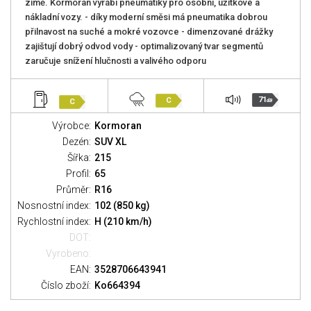
zimě. Kormoran vyrábí pneumatiky pro osobní, užitkové a
nákladní vozy. - díky moderní směsi má pneumatika dobrou
přilnavost na suché a mokré vozovce - dimenzované drážky
zajištují dobrý odvod vody - optimalizovaný tvar segmentů
zaručuje snížení hlučnosti a valivého odporu
71
C
C
dB
Výrobce:
Kormoran
Dezén:
SUV XL
Šířka:
215
Profil:
65
Průměr:
R16
Nosnostní index:
102 (850 kg)
Rychlostní index:
H (210 km/h)
DOT:
Vyrobeno:
EAN:
3528706643941
Číslo zboží:
Ko664394