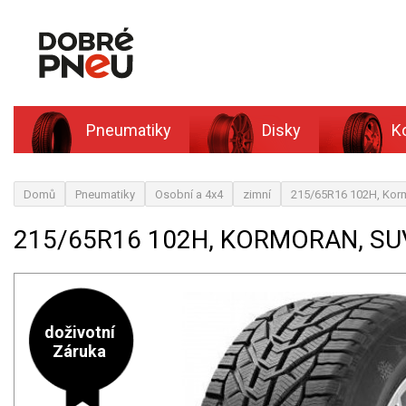
Pneumatiky
Disky
K
Domů
Pneumatiky
Osobní a 4x4
zimní
215/65R16 102H, Ko
215/65R16 102H, KORMORAN, S
doživotní
Záruka