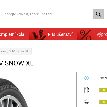
ompletní kola
Příslušenství
Výpr
rmoran, SUV SNOW XL
UV SNOW XL
Zimní
C
C