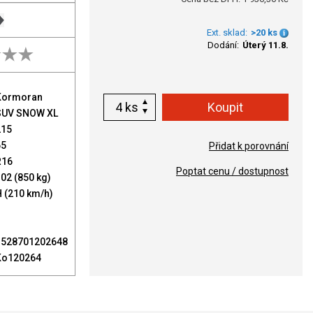
Ext. sklad:
>20 ks
Dodání:
Úterý 11.8.
Kormoran
ks
SUV SNOW XL
215
65
Přidat k porovnání
R16
Poptat cenu / dostupnost
02 (850 kg)
 (210 km/h)
3528701202648
Ko120264