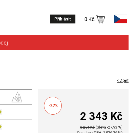
0 Kč
Přihlásit
odej
< Zpět
-27%
2 343 Kč
3 251 Kč
(Sleva -27,93 %)
Cena bez DPH: 1 936,36 Kč