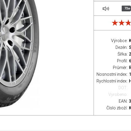
72
dB
Výrobce:
Dezén:
Šířka:
Profil:
Průměr:
Nosnostní index:
1
Rychlostní index:
H
DOT:
Vyrobeno:
EAN:
Číslo zboží: