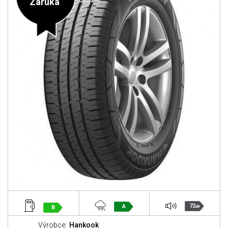
Záruka
72
A
B
dB
Výrobce:
Hankook