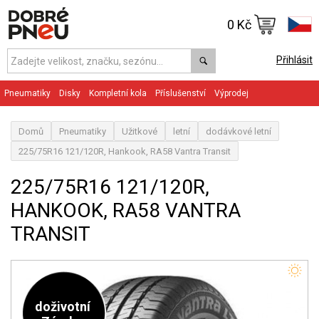
0 Kč
Přihlásit
Pneumatiky
Disky
Kompletní kola
Příslušenství
Výprodej
Domů
Pneumatiky
Užitkové
letní
dodávkové letní
225/75R16 121/120R, Hankook, RA58 Vantra Transit
225/75R16 121/120R,
HANKOOK, RA58 VANTRA
TRANSIT
doživotní