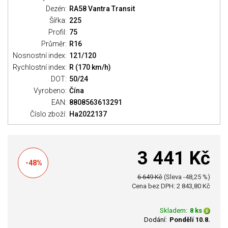
Dezén:
RA58 Vantra Transit
Šířka:
225
Profil:
75
Průměr:
R16
Nosnostní index:
121/120
Rychlostní index:
R (170 km/h)
DOT:
50/24
Vyrobeno:
Čína
EAN:
8808563613291
Číslo zboží:
Ha2022137
3 441 Kč
-48%
6 649 Kč
(Sleva -48,25 %)
Cena bez DPH: 2 843,80 Kč
Skladem:
8 ks
Dodání:
Pondělí 10.8.