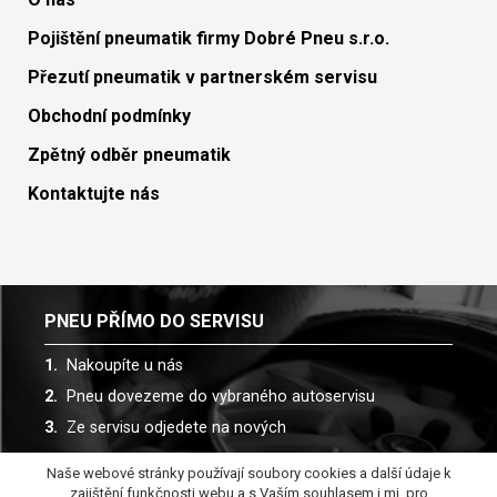
Pojištění pneumatik firmy Dobré Pneu s.r.o.
Přezutí pneumatik v partnerském servisu
Obchodní podmínky
Zpětný odběr pneumatik
Kontaktujte nás
PNEU PŘÍMO DO SERVISU
Nakoupíte u nás
Pneu dovezeme do vybraného autoservisu
Ze servisu odjedete na nových
Naše webové stránky používají soubory cookies a další údaje k
Spolupracujeme s více než 30 autoservisy
zajištění funkčnosti webu a s Vaším souhlasem i mj. pro